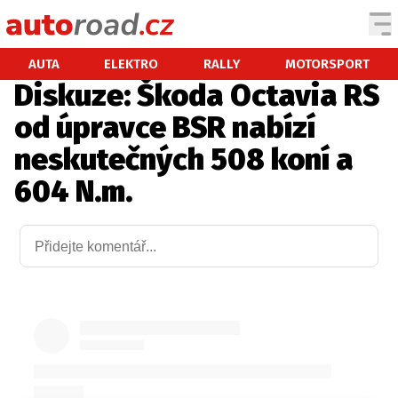
AUTA
AUTA
ELEKTRO
RALLY
MOTORSPORT
Diskuze: Škoda Octavia RS
TESTY AUT
od úpravce BSR nabízí
NOVINKY
neskutečných 508 koní a
EKO
604 N.m.
SPY
HISTORIE
ZAJÍMAVOSTI
TECHNIKA
EKONOMIKA
ČESKÝ TRH
TUNING
PROFI