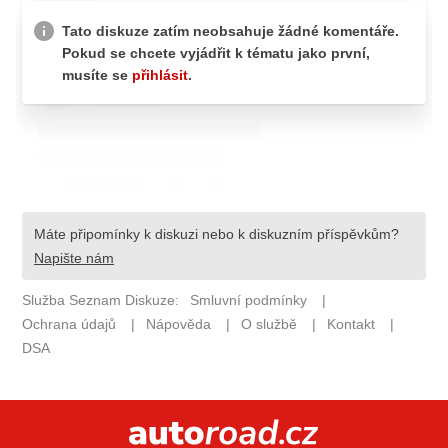
ELEKTRO
NOVINKY ZE SVĚTA EV
TESTY ELEKTROMOBILŮ
TRH S ELEKTROMOBILY
RALLY
OSTATNÍ
TISKOVKY
ROZHOVORY
DAKAR
Z DOMOVA
ZE SVĚTA
MOTORSPORT