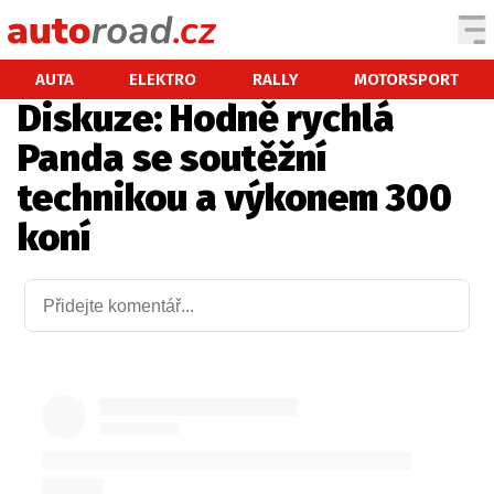
AUTA
AUTA
ELEKTRO
RALLY
MOTORSPORT
Diskuze: Hodně rychlá
TESTY AUT
Panda se soutěžní
NOVINKY
technikou a výkonem 300
EKO
koní
SPY
HISTORIE
ZAJÍMAVOSTI
TECHNIKA
EKONOMIKA
ČESKÝ TRH
TUNING
PROFI