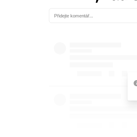
Etický kodex
Kontakt
V
Provozovatelem serveru 