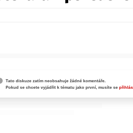
ydavatel
Inzerce
Osobní údaje / Cookies
autoroad.cz je INCORP MEDIA GROUP s.r.o., IČ: 118 23 054