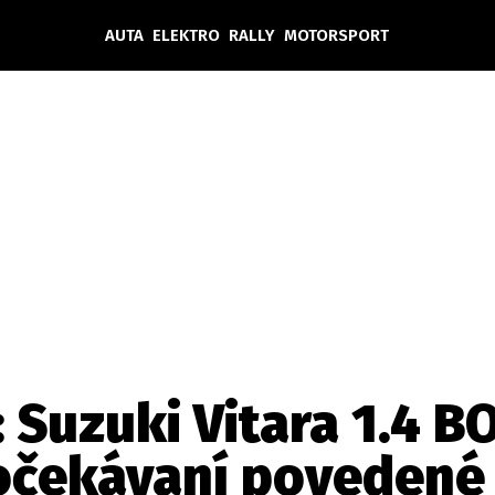
AUTA
ELEKTRO
RALLY
MOTORSPORT
Auta
Elektro
Rally
Motorsport
Testy aut
Novinky ze světa EV
Ostatní
Pit Lane
Novinky
Testy elektromobilů
Tiskovky
Češi v akci
Eko
Trh s elektromobily
Rozhovory
FIA CEZ & Poháry
Spy
Dakar
Mezinárodní scéna
Historie
Z domova
Zajímavosti
Ze světa
Technika
Ekonomika
: Suzuki Vitara 1.4 
Český trh
očekávaní povedené
Tuning
Profi