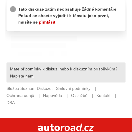
ELEKTRO
NOVINKY ZE SVĚTA EV
TESTY ELEKTROMOBILŮ
TRH S ELEKTROMOBILY
RALLY
OSTATNÍ
TISKOVKY
ROZHOVORY
DAKAR
Z DOMOVA
ZE SVĚTA
MOTORSPORT