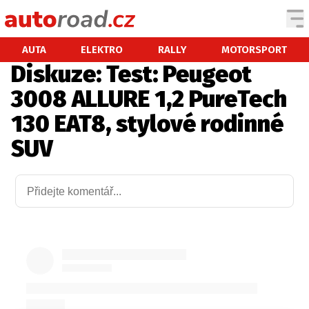
AUTA
AUTA
ELEKTRO
RALLY
MOTORSPORT
Diskuze: Test: Peugeot
TESTY AUT
3008 ALLURE 1,2 PureTech
NOVINKY
130 EAT8, stylové rodinné
EKO
SUV
SPY
HISTORIE
ZAJÍMAVOSTI
TECHNIKA
EKONOMIKA
ČESKÝ TRH
TUNING
PROFI