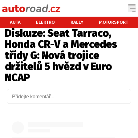
AUTA
AUTA
ELEKTRO
RALLY
MOTORSPORT
Diskuze: Seat Tarraco,
TESTY AUT
Honda CR-V a Mercedes
NOVINKY
třídy G: Nová trojice
EKO
držitelů 5 hvězd v Euro
SPY
NCAP
HISTORIE
ZAJÍMAVOSTI
TECHNIKA
EKONOMIKA
ČESKÝ TRH
TUNING
PROFI