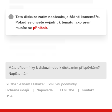
ELEKTRO
NOVINKY ZE SVĚTA EV
TESTY ELEKTROMOBILŮ
TRH S ELEKTROMOBILY
RALLY
OSTATNÍ
TISKOVKY
ROZHOVORY
DAKAR
Z DOMOVA
ZE SVĚTA
MOTORSPORT