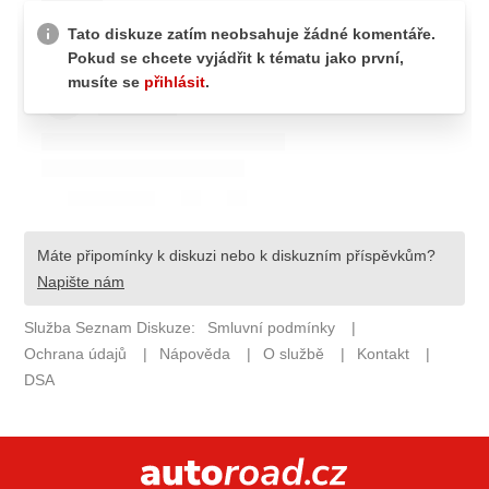
ELEKTRO
NOVINKY ZE SVĚTA EV
TESTY ELEKTROMOBILŮ
TRH S ELEKTROMOBILY
RALLY
OSTATNÍ
TISKOVKY
ROZHOVORY
DAKAR
Z DOMOVA
ZE SVĚTA
MOTORSPORT