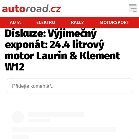
AUTA
AUTA
ELEKTRO
RALLY
MOTORSPORT
Diskuze: Výjimečný
TESTY AUT
exponát: 24.4 litrový
NOVINKY
motor Laurin & Klement
EKO
W12
SPY
HISTORIE
ZAJÍMAVOSTI
TECHNIKA
EKONOMIKA
ČESKÝ TRH
TUNING
PROFI