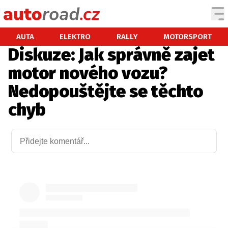
AUTA
AUTA
ELEKTRO
RALLY
MOTORSPORT
Diskuze: Jak správně zajet
TESTY AUT
motor nového vozu?
NOVINKY
Nedopouštějte se těchto
EKO
chyb
SPY
HISTORIE
ZAJÍMAVOSTI
TECHNIKA
EKONOMIKA
ČESKÝ TRH
TUNING
PROFI