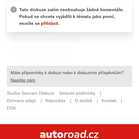
ELEKTRO
NOVINKY ZE SVĚTA EV
TESTY ELEKTROMOBILŮ
TRH S ELEKTROMOBILY
RALLY
OSTATNÍ
TISKOVKY
ROZHOVORY
DAKAR
Z DOMOVA
ZE SVĚTA
MOTORSPORT