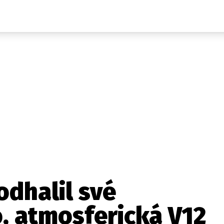
Auta
Elektro
Rally
Motorsport
Testy aut
Novinky ze světa EV
Ostatní
Pit Lane
Novinky
Testy elektromobilů
Tiskovky
Češi v akci
Eko
Trh s elektromobily
Rozhovory
FIA CEZ & Poháry
Spy
Dakar
Mezinárodní scéna
Historie
Z domova
Zajímavosti
Ze světa
Technika
Ekonomika
odhalil své
Český trh
, atmosferická V12
Tuning
Profi