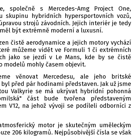
ie, společně s Mercedes-Amg Project One,
ou skupinu hybridních hypersportovních vozů,
úpravou strojů závodních. Jejich interiér je tedy
 měl být extrémně moderní a luxusní.
ízen čistě aerodynamice a jejich motory vychází
které můžeme vidět ve Formuli 1 či extrémních
ech jako se jezdí v Le Mans, kde by se čistě
to modelů mohly časem objevit.
me věnovat Mercedesu, ale jeho britské
r byl před pár hodinami představen. Jak už jsme
otou Valkyrie se má ukrývat hybridní pohonná
aromilská" část bude tvořena představeným
 V12, na jehož vývoji se podíleli odborníci z
 atmosferický motor je skutečným uměleckým
ouze 206 kilogramů. Nejpůsobivější čísla se však