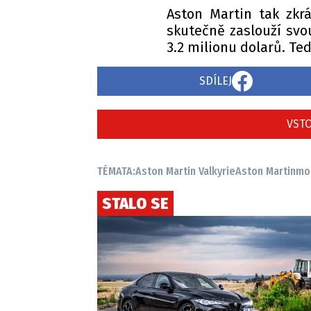
Aston Martin tak zkrá
skutečně zaslouží svo
3.2 milionu dolarů. Te
SDÍLEJ
VSTO
TÉMATA:
Aston Martin Valkyrie
Aston Martin
mo
STALO SE