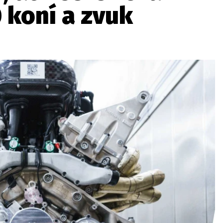
 koní a zvuk
ydavatel
Inzerce
Osobní údaje / Cookies
autoroad.cz je INCORP MEDIA GROUP s.r.o., IČ: 118 23 054