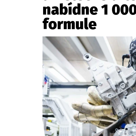
nabídne 1 000
formule
Etický kodex
Kontakt
V
Provozovatelem serveru 