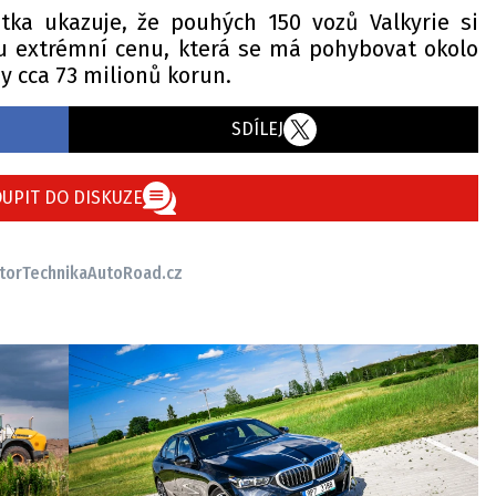
tka ukazuje, že pouhých 150 vozů Valkyrie si
u extrémní cenu, která se má pohybovat okolo
dy cca 73 milionů korun.
SDÍLEJ
UPIT DO DISKUZE
tor
Technika
AutoRoad.cz