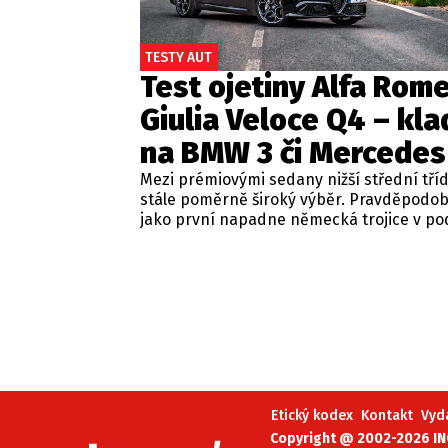
TESTY AUT
Test ojetiny Alfa Rom
Giulia Veloce Q4 – kla
na BMW 3 či Mercedes
Mezi prémiovými sedany nižší střední tří
stále poměrně široký výběr. Pravděpodo
jako první napadne německá trojice v p
BMW řady 3, Mercedes-Benz třídy C a Audi
Jsou to skvělá auta, která nabídnou velmi
zpracování, technologie i komfort, ale u 
motorizací často postrádají jednu důležit
emoce. Pokud ale hledáte auto, které ne
perfektním dopravním prostředkem, ale 
každém nastartování vám vykouzlí úsměv
tváři, možná by vás měla zajímat Alfa Ro
Giulia.
Etický kodex
Kontakt
Vyd
Copyright @ 2002-2026 INC