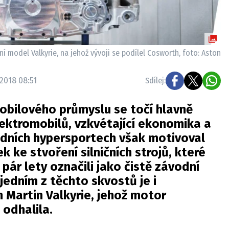
í model Valkyrie, na jehož vývoji se podílel Cosworth, foto: Aston
 2018 08:51
Sdílej:
obilového průmyslu se točí hlavně
ektromobilů, vzkvétající ekonomika a
idních hypersportech však motivoval
 ke stvoření silničních strojů, které
pár lety označili jako čistě závodní
jedním z těchto skvostů je i
 Martin Valkyrie, jehož motor
odhalila.