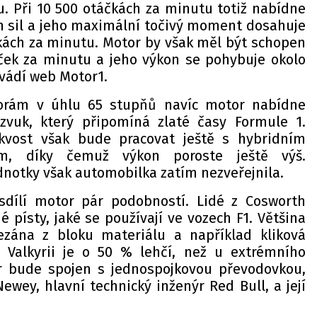
u. Při 10 500 otáčkách za minutu totiž nabídne
h sil a jeho maximální točivý moment dosahuje
kách za minutu. Motor by však měl být schopen
áček za minutu a jeho výkon se pohybuje okolo
 uvádí web Motor1.
orám v úhlu 65 stupňů navíc motor nabídne
 zvuk, který připomíná zlaté časy Formule 1.
kvost však bude pracovat ještě s hybridním
m, díky čemuž výkon poroste ještě výš.
ednotky však automobilka zatím nezveřejnila.
sdílí motor pár podobností. Lidé z Cosworth
é písty, jaké se používají ve vozech F1. Většina
zána z bloku materiálu a například kliková
 Valkyrii je o 50 % lehčí, než u extrémního
 bude spojen s jednospojkovou převodovkou,
ewey, hlavní technický inženýr Red Bull, a její