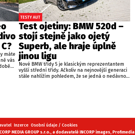
TESTY AUT
eo
Test ojetiny: BMW 520d –
divo
stojí stejně jako ojetý
 C?
Superb, ale hraje úplně
jinou ligu
dy máte
bně vás
Nové BMW třídy 5 je klasickým reprezentantem
odobě
vyšší střední třídy. Ačkoliv na nejnovější generaci
 A4.
stále nahlížím pohledem, že se jedná o nedávno
 dobré
představenou novinku, čas neúprosně letí a od
běžných
zahájení prodeje utekly už tři roky. Začíná se tedy
ou věc –
objevovat i na sekundárním trhu mezi zánovními
bude jen
vozy. Jeden takový kus jsme si vybrali do dnešní
při
recenze a to především proto, že stojí téměř
 na
stejně, jako zánovní Superb čtvrté generace.
meo
avatel
Inzerce
Osobní údaje / Cookies
ORP MEDIA GROUP s.r.o., a dodavatelé INCORP images, Profimedia 