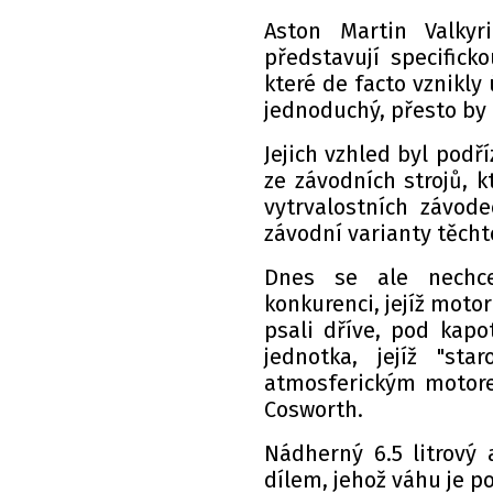
Aston Martin Valkyr
představují specifick
které de facto vznikly 
jednoduchý, přesto by
Jejich vzhled byl podř
ze závodních strojů, 
vytrvalostních závod
závodní varianty těch
Dnes se ale nechce
konkurenci, jejíž moto
psali dříve, pod kap
jednotka, jejíž "st
atmosferickým motorem
Cosworth.
Nádherný 6.5 litrový
dílem, jehož váhu je p