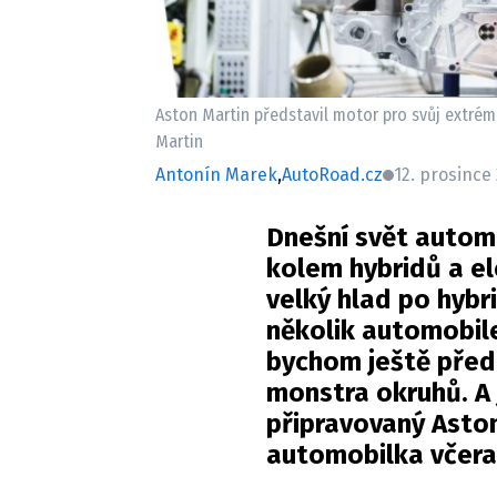
Aston Martin představil motor pro svůj extrémn
Martin
Antonín Marek
,
AutoRoad.cz
12. prosince
Dnešní svět autom
kolem hybridů a el
velký hlad po hybr
několik automobilek
bychom ještě před 
monstra okruhů. A 
připravovaný Aston
automobilka včera 