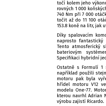
točí kolem jeho výkon
rovných 1 000 koňskýc
740 Nm při 7 000 otáč
točit až do 11 100 ot
153.8 koně na litr, jak
Díky spalovacím kom
naprosto fantastický
Tento atmosferický s
bateriovým systéme
Specifikaci hybridní j
Ostatně s Formulí 1 
například použili stejn
motoru pak byla vyře
hřídel motoru V12 ve
modelu One-77. Motor
kterou navrhl Adrian N
výrobu zajistí Ricardo.