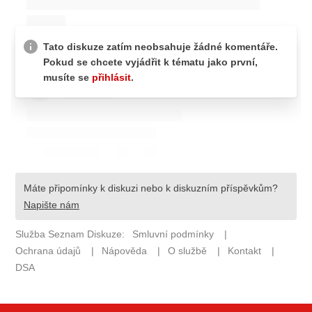
ELEKTRO
NOVINKY ZE SVĚTA EV
TESTY ELEKTROMOBILŮ
TRH S ELEKTROMOBILY
RALLY
OSTATNÍ
TISKOVKY
ROZHOVORY
DAKAR
Z DOMOVA
ZE SVĚTA
MOTORSPORT