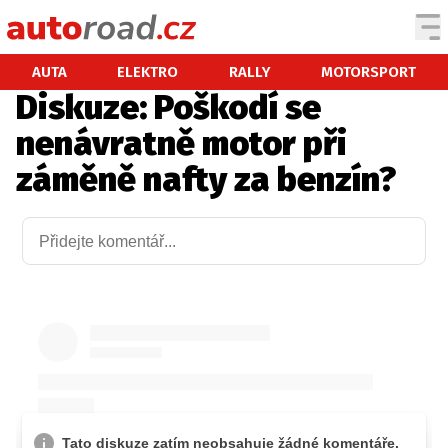
AUTA
AUTA
ELEKTRO
RALLY
MOTORSPORT
Diskuze: Poškodí se
TESTY AUT
nenávratně motor při
NOVINKY
záměně nafty za benzín?
EKO
SPY
HISTORIE
ZAJÍMAVOSTI
TECHNIKA
EKONOMIKA
ČESKÝ TRH
TUNING
PROFI