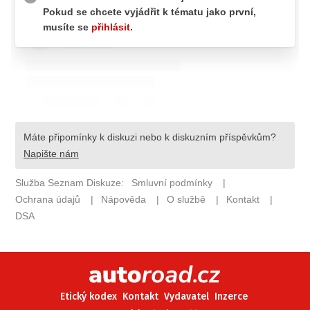
ELEKTRO
NOVINKY ZE SVĚTA EV
TESTY ELEKTROMOBILŮ
TRH S ELEKTROMOBILY
RALLY
OSTATNÍ
TISKOVKY
ROZHOVORY
DAKAR
Z DOMOVA
ZE SVĚTA
MOTORSPORT
Etický kodex
Kontakt
Vydavatel
Inzerce