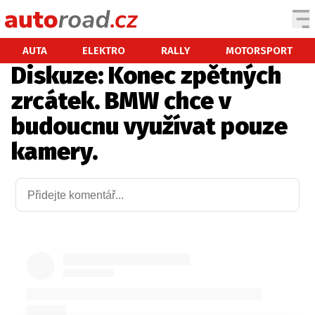
AUTA
AUTA
ELEKTRO
RALLY
MOTORSPORT
Diskuze: Konec zpětných
TESTY AUT
zrcátek. BMW chce v
NOVINKY
budoucnu využívat pouze
EKO
kamery.
SPY
HISTORIE
ZAJÍMAVOSTI
TECHNIKA
EKONOMIKA
ČESKÝ TRH
TUNING
PROFI