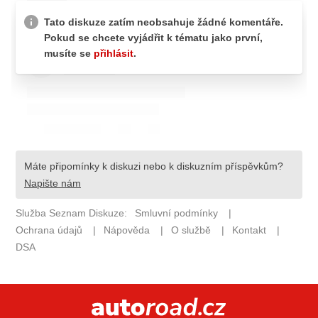
ELEKTRO
NOVINKY ZE SVĚTA EV
TESTY ELEKTROMOBILŮ
TRH S ELEKTROMOBILY
RALLY
OSTATNÍ
TISKOVKY
ROZHOVORY
DAKAR
Z DOMOVA
ZE SVĚTA
MOTORSPORT