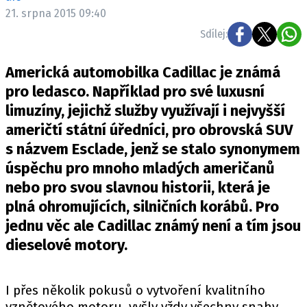
ELEKTRO
21. srpna 2015 09:40
Sdílej:
NOVINKY ZE SVĚTA EV
TESTY ELEKTROMOBILŮ
Americká automobilka Cadillac je známá
TRH S ELEKTROMOBILY
pro ledasco. Například pro své luxusní
limuzíny, jejichž služby využívají i nejvyšší
RALLY
američtí státní úředníci, pro obrovská SUV
OSTATNÍ
s názvem Esclade, jenž se stalo synonymem
TISKOVKY
úspěchu pro mnoho mladých američanů
nebo pro svou slavnou historii, která je
ROZHOVORY
plná ohromujících, silničních korábů. Pro
DAKAR
jednu věc ale Cadillac známý není a tím jsou
Z DOMOVA
dieselové motory.
ZE SVĚTA
MOTORSPORT
I přes několik pokusů o vytvoření kvalitního
vznětového motoru, vyšly vždy všechny snahy