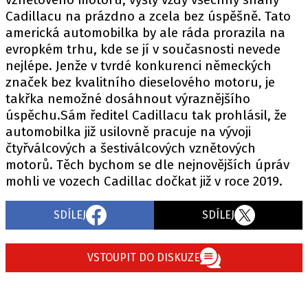
PIT LANE
Cadillacu na prázdno a zcela bez úspěšně. Tato
ČEŠI V AKCI
americká automobilka by ale ráda prorazila na
FIA CEZ & POHÁRY
evropkém trhu, kde se jí v současnosti nevede
MEZINÁRODNÍ SCÉNA
nejlépe. Jenže v tvrdé konkurenci německých
značek bez kvalitního dieselového motoru, je
takřka nemožné dosáhnout výraznějšího
SLEDUJTE NÁS NA
|
úspěchu.Sám ředitel Cadillacu tak prohlásil, že
automobilka již usilovně pracuje na vývoji
čtyřválcových a šestiválcových vznětových
Máte příběh, fotku nebo video?
motorů. Těch bychom se dle nejnovějších úpráv
Pošlete e-mail na autoroad.cz
mohli ve vozech Cadillac dočkat již v roce 2019.
SDÍLEJ
SDÍLEJ
ETICKÝ KODEX
KONTAKT
VYDAVATEL
VSTOUPIT DO DISKUZE
INZERCE
OSOBNÍ ÚDAJE / COOKIES