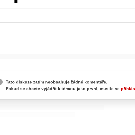
ydavatel
Inzerce
Osobní údaje / Cookies
autoroad.cz je INCORP MEDIA GROUP s.r.o., IČ: 118 23 054