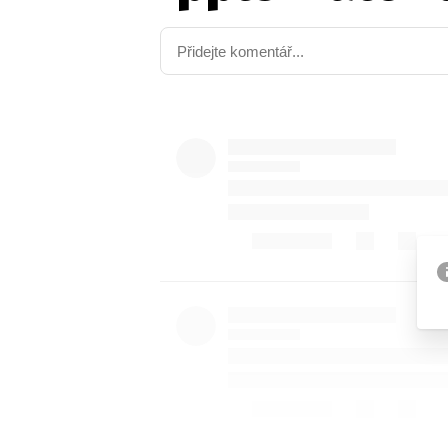
Etický kodex
Kontakt
V
Provozovatelem serveru 