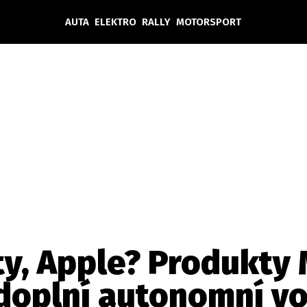
AUTA
ELEKTRO
RALLY
MOTORSPORT
Auta
Elektro
Rally
Motorsport
Testy aut
Novinky ze světa EV
Ostatní
Pit Lane
Novinky
Testy elektromobilů
Tiskovky
Češi v akci
Eko
Trh s elektromobily
Rozhovory
FIA CEZ & Poháry
Spy
Dakar
Mezinárodní scéna
Historie
Z domova
Zajímavosti
Ze světa
Technika
Ekonomika
 ty, Apple? Produkty
Český trh
doplní autonomní v
Tuning
Profi