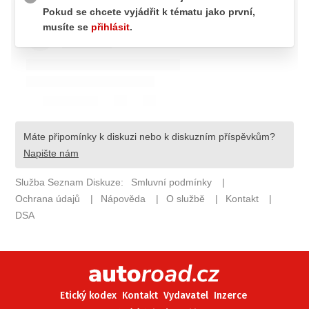
ELEKTRO
NOVINKY ZE SVĚTA EV
TESTY ELEKTROMOBILŮ
TRH S ELEKTROMOBILY
RALLY
OSTATNÍ
TISKOVKY
ROZHOVORY
DAKAR
Z DOMOVA
ZE SVĚTA
MOTORSPORT
Etický kodex
Kontakt
Vydavatel
Inzerce