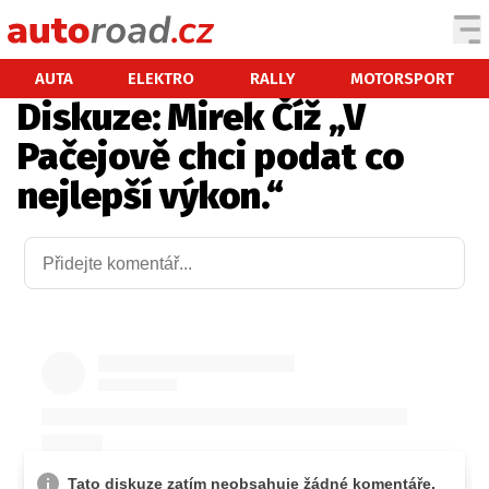
AUTA
AUTA
ELEKTRO
RALLY
MOTORSPORT
Diskuze: Mirek Číž „V
TESTY AUT
Pačejově chci podat co
NOVINKY
nejlepší výkon.“
EKO
SPY
HISTORIE
ZAJÍMAVOSTI
TECHNIKA
EKONOMIKA
ČESKÝ TRH
TUNING
PROFI