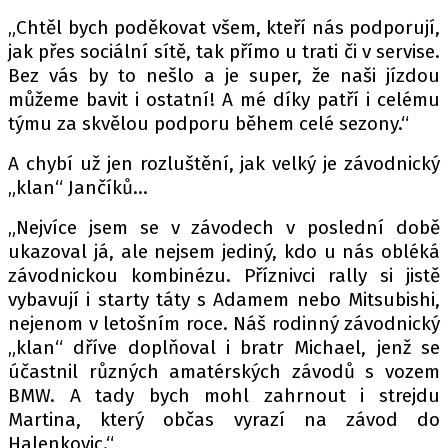
„Chtěl bych poděkovat všem, kteří nás podporují,
jak přes sociální sítě, tak přímo u trati či v servise.
Bez vás by to nešlo a je super, že naši jízdou
můžeme bavit i ostatní! A mé díky patří i celému
týmu za skvělou podporu během celé sezony.“
A chybí už jen rozluštění, jak velký je závodnický
„klan“ Jančíků…
„Nejvíce jsem se v závodech v poslední době
ukazoval já, ale nejsem jediný, kdo u nás obléká
závodnickou kombinézu. Příznivci rally si jistě
vybavují i starty táty s Adamem nebo Mitsubishi,
nejenom v letošním roce. Náš rodinný závodnický
„klan“ dříve doplňoval i bratr Michael, jenž se
účastnil různých amatérských závodů s vozem
BMW. A tady bych mohl zahrnout i strejdu
Martina, který občas vyrazí na závod do
Halenkovic.“