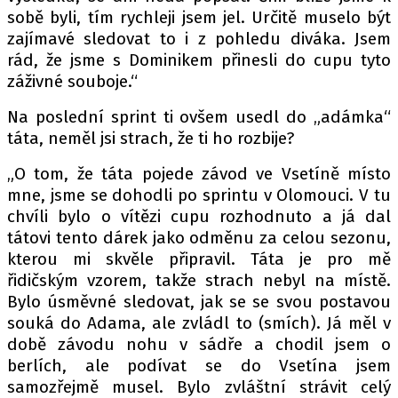
sobě byli, tím rychleji jsem jel. Určitě muselo být
zajímavé sledovat to i z pohledu diváka. Jsem
rád, že jsme s Dominikem přinesli do cupu tyto
záživné souboje.“
Na poslední sprint ti ovšem usedl do „adámka“
táta, neměl jsi strach, že ti ho rozbije?
„O tom, že táta pojede závod ve Vsetíně místo
mne, jsme se dohodli po sprintu v Olomouci. V tu
chvíli bylo o vítězi cupu rozhodnuto a já dal
tátovi tento dárek jako odměnu za celou sezonu,
kterou mi skvěle připravil. Táta je pro mě
řidičským vzorem, takže strach nebyl na místě.
Bylo úsměvné sledovat, jak se se svou postavou
souká do Adama, ale zvládl to (smích). Já měl v
době závodu nohu v sádře a chodil jsem o
berlích, ale podívat se do Vsetína jsem
samozřejmě musel. Bylo zvláštní strávit celý