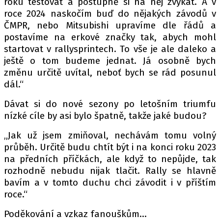
roku testovat a postupně si na něj zvykat. A v
roce 2024 naskočím buď do nějakých závodů v
ČMPR, nebo Mitsubishi upravíme dle řádů a
postavíme na erkové značky tak, abych mohl
startovat v rallysprintech. To vše je ale daleko a
ještě o tom budeme jednat. Já osobně bych
změnu určitě uvítal, neboť bych se rád posunul
dál.“
Dávat si do nové sezony po letošním triumfu
nízké cíle by asi bylo špatně, takže jaké budou?
„Jak už jsem zmiňoval, nechávám tomu volný
průběh. Určitě budu chtít být i na konci roku 2023
na předních příčkách, ale když to nepůjde, tak
rozhodně nebudu nijak tlačit. Rally se hlavně
bavím a v tomto duchu chci závodit i v příštím
roce.“
Poděkování a vzkaz fanouškům…