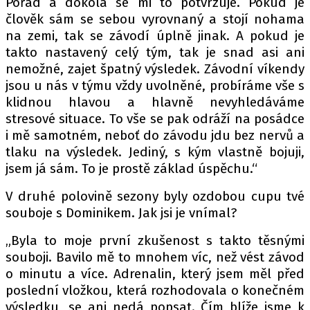
Pořád a dokola se mi to potvrzuje. Pokud je
člověk sám se sebou vyrovnaný a stojí nohama
na zemi, tak se závodí úplně jinak. A pokud je
takto nastavený celý tým, tak je snad asi ani
nemožné, zajet špatný výsledek. Závodní víkendy
jsou u nás v týmu vždy uvolněné, probíráme vše s
klidnou hlavou a hlavně nevyhledáváme
stresové situace. To vše se pak odráží na posádce
i mě samotném, neboť do závodu jdu bez nervů a
tlaku na výsledek. Jediný, s kým vlastně bojuji,
jsem já sám. To je prostě základ úspěchu.“
V druhé polovině sezony byly ozdobou cupu tvé
souboje s Dominikem. Jak jsi je vnímal?
„Byla to moje první zkušenost s takto těsnými
souboji. Bavilo mě to mnohem víc, než vést závod
o minutu a více. Adrenalin, který jsem měl před
poslední vložkou, která rozhodovala o konečném
výsledku, se ani nedá popsat. Čím blíže jsme k