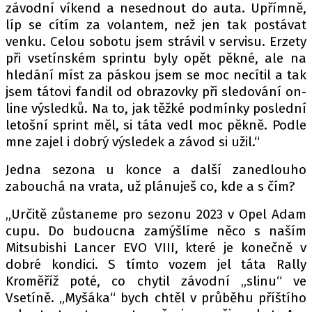
závodní víkend a nesednout do auta. Upřímně,
líp se cítím za volantem, než jen tak postávat
venku. Celou sobotu jsem strávil v servisu. Erzety
při vsetínském sprintu byly opět pěkné, ale na
hledání míst za páskou jsem se moc necítil a tak
jsem tátovi fandil od obrazovky při sledování on-
line výsledků. Na to, jak těžké podmínky poslední
letošní sprint měl, si táta vedl moc pěkně. Podle
mne zajel i dobrý výsledek a závod si užil.“
Jedna sezona u konce a další zanedlouho
zabouchá na vrata, už plánuješ co, kde a s čím?
„Určitě zůstaneme pro sezonu 2023 v Opel Adam
cupu. Do budoucna zamýšlíme něco s naším
Mitsubishi Lancer EVO VIII, které je konečně v
dobré kondici. S tímto vozem jel táta Rally
Kroměříž poté, co chytil závodní „slinu“ ve
Vsetíně. „Myšáka“ bych chtěl v průběhu příštího