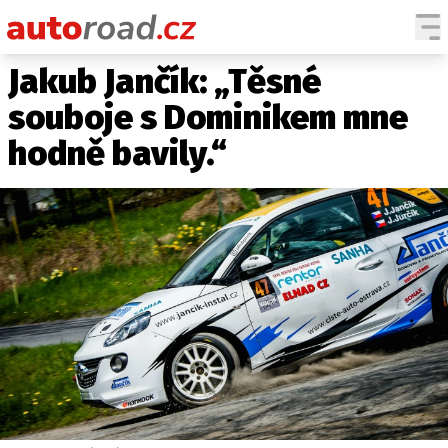
Jakub Jančík: „Těsné
AUTA
souboje s Dominikem mne
TESTY AUT
hodně bavily.“
NOVINKY
EKO
SPY
HISTORIE
ZAJÍMAVOSTI
TECHNIKA
EKONOMIKA
ČESKÝ TRH
TUNING
PROFI