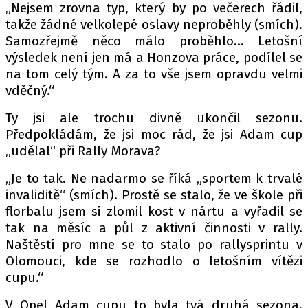
„Nejsem zrovna typ, který by po večerech řádil,
takže žádné velkolepé oslavy neproběhly (smích).
Samozřejmě něco málo proběhlo… Letošní
Provozovatelem serveru autoroad.cz je
výsledek není jen má a Honzova práce, podílel se
INCORP MEDIA GROUP s.r.o., IČ: 118 23 054
na tom celý tým. A za to vše jsem opravdu velmi
vděčný.“
Ty jsi ale trochu divně ukončil sezonu.
Předpokládám, že jsi moc rád, že jsi Adam cup
„udělal“ při Rally Morava?
„Je to tak. Ne nadarmo se říká „sportem k trvalé
invaliditě“ (smích). Prostě se stalo, že ve škole při
florbalu jsem si zlomil kost v nártu a vyřadil se
tak na měsíc a půl z aktivní činnosti v rally.
Naštěstí pro mne se to stalo po rallysprintu v
Olomouci, kde se rozhodlo o letošním vítězi
cupu.“
V Opel Adam cupu to byla tvá druhá sezona.