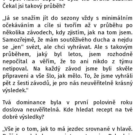
Čekal jsi takový průběh?
„Já se snažím jít do sezony vždy s minimálním
očekáváním a cíle si tvořím až v průběhu po
několika závodech, kdy zjistím, jak na tom jsem.
Samozřejmě, že mám soutěživého ducha a nejdu
se „jen“ svézt, ale chci vyhrávat. Ale s takovým
průběhem, jaký byl letos, jsem rozhodně
nepočítal a věřím, že to ani nikdo z týmu
netipoval. Na každý závod jsme byli skvěle
připraveni a vše šlo, jak mělo. To, že jsme vyhráli
pět z šesti závodů, je pro nás neuvěřitelně krásný
výsledek.“
Tvá dominance byla v první polovině roku
doslova neuvěřitelná. Kde hledat recept na tvé
dobré výsledky?
„Vše je o tom, jak to má jezdec srovnané v hlavě.