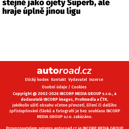
stejně jako ojetý Superb, ale
hraje úplně jinou ligu
Etický kodex
Kontakt
Vydavatel
Inzerce
Osobní údaje / Cookies
Copyright @ 2002-2026 INCORP MEDIA GROUP s.r.o., a
dodavatelé INCORP images, Profimedia a ČTK.
Jakékoliv užití obsahu včetne převzetí, šíření či dalšího
zpřístupňování článků a fotografií je bez souhlasu INCORP
MEDIA GROUP s.r.o. zakázáno.
Provozovatelem serveru autoroad.cz je INCORP MEDIA GROUP