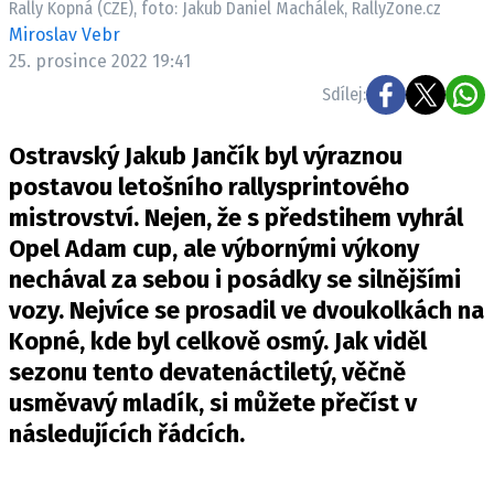
Rally Kopná (CZE), foto: Jakub Daniel Machálek, RallyZone.cz
ELEKTRO
Miroslav Vebr
25. prosince 2022 19:41
NOVINKY ZE SVĚTA EV
Sdílej:
TESTY ELEKTROMOBILŮ
TRH S ELEKTROMOBILY
Ostravský Jakub Jančík byl výraznou
RALLY
postavou letošního rallysprintového
mistrovství. Nejen, že s předstihem vyhrál
OSTATNÍ
Opel Adam cup, ale výbornými výkony
TISKOVKY
nechával za sebou i posádky se silnějšími
ROZHOVORY
vozy. Nejvíce se prosadil ve dvoukolkách na
DAKAR
Kopné, kde byl celkově osmý. Jak viděl
Z DOMOVA
sezonu tento devatenáctiletý, věčně
ZE SVĚTA
usměvavý mladík, si můžete přečíst v
následujících řádcích.
MOTORSPORT