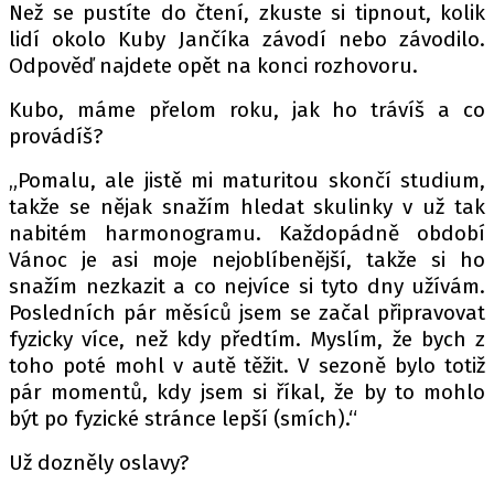
PIT LANE
Než se pustíte do čtení, zkuste si tipnout, kolik
ČEŠI V AKCI
lidí okolo Kuby Jančíka závodí nebo závodilo.
Odpověď najdete opět na konci rozhovoru.
FIA CEZ & POHÁRY
MEZINÁRODNÍ SCÉNA
Kubo, máme přelom roku, jak ho trávíš a co
provádíš?
SLEDUJTE NÁS NA
|
„Pomalu, ale jistě mi maturitou skončí studium,
takže se nějak snažím hledat skulinky v už tak
nabitém harmonogramu. Každopádně období
Máte příběh, fotku nebo video?
Vánoc je asi moje nejoblíbenější, takže si ho
Pošlete e-mail na autoroad.cz
snažím nezkazit a co nejvíce si tyto dny užívám.
Posledních pár měsíců jsem se začal připravovat
fyzicky více, než kdy předtím. Myslím, že bych z
ETICKÝ KODEX
toho poté mohl v autě těžit. V sezoně bylo totiž
KONTAKT
pár momentů, kdy jsem si říkal, že by to mohlo
VYDAVATEL
být po fyzické stránce lepší (smích).“
INZERCE
Už dozněly oslavy?
OSOBNÍ ÚDAJE / COOKIES