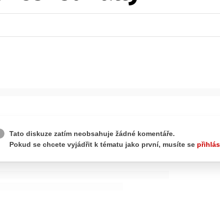
ydavatel
Inzerce
Osobní údaje / Cookies
autoroad.cz je INCORP MEDIA GROUP s.r.o., IČ: 118 23 054