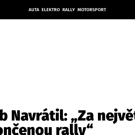
AUTA
ELEKTRO
RALLY
MOTORSPORT
Auta
Elektro
Rally
Motorsport
Testy aut
Novinky ze světa EV
Ostatní
Pit Lane
Novinky
Testy elektromobilů
Tiskovky
Češi v akci
Eko
Trh s elektromobily
Rozhovory
FIA CEZ & Poháry
Spy
Dakar
Mezinárodní scéna
Historie
Z domova
Zajímavosti
Ze světa
Technika
Ekonomika
b Navrátil: „Za nejv
Český trh
ončenou rally“
Tuning
Profi