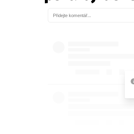
Etický kodex
Kontakt
V
Provozovatelem serveru 