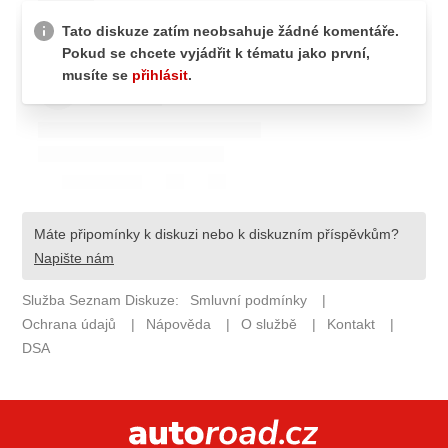
ELEKTRO
NOVINKY ZE SVĚTA EV
TESTY ELEKTROMOBILŮ
TRH S ELEKTROMOBILY
RALLY
OSTATNÍ
TISKOVKY
ROZHOVORY
DAKAR
Z DOMOVA
ZE SVĚTA
MOTORSPORT