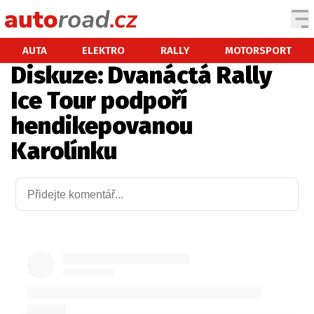
AUTA
AUTA
ELEKTRO
RALLY
MOTORSPORT
Diskuze: Dvanáctá Rally
TESTY AUT
Ice Tour podpoří
NOVINKY
hendikepovanou
EKO
Karolínku
SPY
HISTORIE
ZAJÍMAVOSTI
TECHNIKA
EKONOMIKA
ČESKÝ TRH
TUNING
PROFI