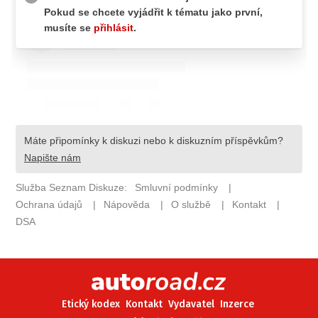
ELEKTRO
NOVINKY ZE SVĚTA EV
TESTY ELEKTROMOBILŮ
TRH S ELEKTROMOBILY
RALLY
OSTATNÍ
TISKOVKY
ROZHOVORY
DAKAR
Z DOMOVA
ZE SVĚTA
MOTORSPORT
Etický kodex
Kontakt
Vydavatel
Inzerce