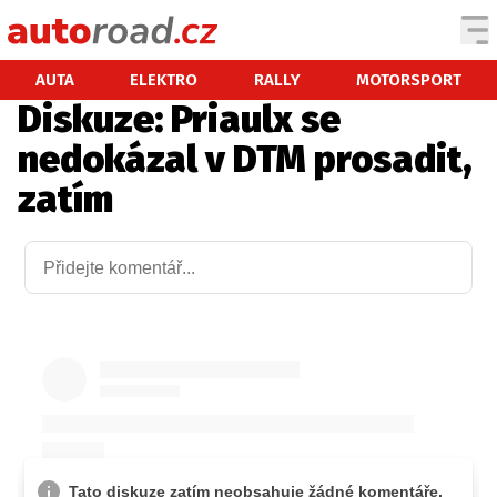
AUTA
AUTA
ELEKTRO
RALLY
MOTORSPORT
Diskuze: Priaulx se
TESTY AUT
nedokázal v DTM prosadit,
NOVINKY
zatím
EKO
SPY
HISTORIE
ZAJÍMAVOSTI
TECHNIKA
EKONOMIKA
ČESKÝ TRH
TUNING
PROFI