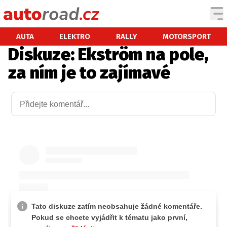
AUTA
AUTA
ELEKTRO
RALLY
MOTORSPORT
Diskuze: Ekström na pole,
TESTY AUT
za ním je to zajímavé
NOVINKY
EKO
SPY
HISTORIE
ZAJÍMAVOSTI
TECHNIKA
EKONOMIKA
ČESKÝ TRH
TUNING
PROFI