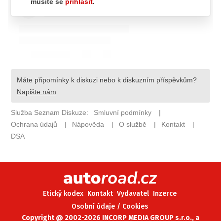
ELEKTRO
NOVINKY ZE SVĚTA EV
TESTY ELEKTROMOBILŮ
TRH S ELEKTROMOBILY
RALLY
OSTATNÍ
TISKOVKY
ROZHOVORY
DAKAR
Z DOMOVA
ZE SVĚTA
Etický kodex
Kontakt
Vydavatel
Inzerce
MOTORSPORT
Osobní údaje / Cookies
Copyright @ 2002-2026 INCORP MEDIA GROUP s.r.o., a