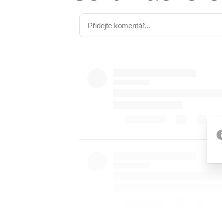
Etický kodex
Kontakt
V
Provozovatelem serveru 