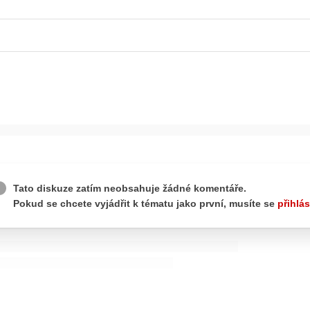
ydavatel
Inzerce
Osobní údaje / Cookies
autoroad.cz je INCORP MEDIA GROUP s.r.o., IČ: 118 23 054