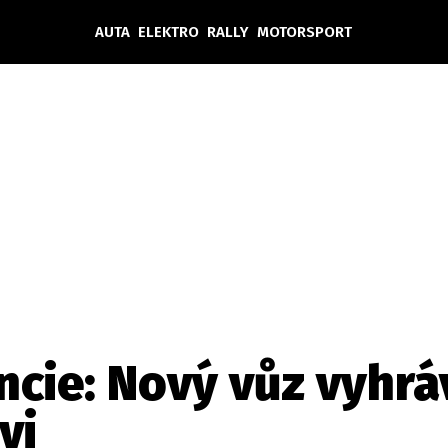
AUTA
ELEKTRO
RALLY
MOTORSPORT
Auta
Elektro
Rally
Motorsport
Testy aut
Novinky ze světa EV
Ostatní
Pit Lane
Novinky
Testy elektromobilů
Tiskovky
Češi v akci
Eko
Trh s elektromobily
Rozhovory
FIA CEZ & Poháry
Spy
Dakar
Mezinárodní scéna
Historie
Z domova
Zajímavosti
Ze světa
Technika
Ekonomika
ncie: Nový vůz vyhrá
Český trh
vi
Tuning
Profi