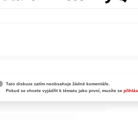
ydavatel
Inzerce
Osobní údaje / Cookies
autoroad.cz je INCORP MEDIA GROUP s.r.o., IČ: 118 23 054