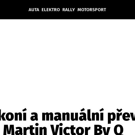
AUTA
ELEKTRO
RALLY
MOTORSPORT
Auta
Elektro
Rally
Motorsport
Testy aut
Novinky ze světa EV
Ostatní
Pit Lane
Novinky
Testy elektromobilů
Tiskovky
Češi v akci
Eko
Trh s elektromobily
Rozhovory
FIA CEZ & Poháry
Spy
Dakar
Mezinárodní scéna
Historie
Z domova
Zajímavosti
Ze světa
Technika
Ekonomika
 koní a manuální př
Český trh
 Martin Victor By Q
Tuning
Profi