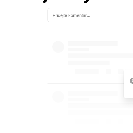
Etický kodex
Kontakt
V
Provozovatelem serveru 