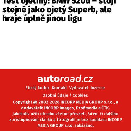
Test ojetiny: BMW 520d – stojí
stejně jako ojetý Superb, ale
hraje úplně jinou ligu
Etický kodex
Kontakt
Vydavatel
Inzerce
Osobní údaje / Cookies
Copyright @ 2002-2026 INCORP MEDIA GROUP s.r.o., a
dodavatelé INCORP images, Profimedia a ČTK.
Jakékoliv užití obsahu včetne převzetí, šíření či dalšího
zpřístupňování článků a fotografií je bez souhlasu INCORP
MEDIA GROUP s.r.o. zakázáno.