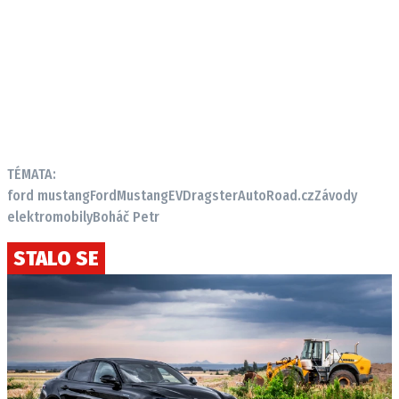
TÉMATA:
ford mustang
Ford
Mustang
EV
Dragster
AutoRoad.cz
Závody
elektromobily
Boháč Petr
STALO SE