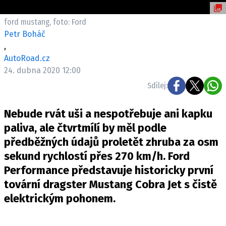
ELEKTRO
ford mustang, foto: Ford
NOVINKY ZE SVĚTA EV
Petr Boháč
,
TESTY ELEKTROMOBILŮ
AutoRoad.cz
TRH S ELEKTROMOBILY
24. dubna 2020 12:00
RALLY
Sdílej:
OSTATNÍ
Nebude rvát uši a nespotřebuje ani kapku
TISKOVKY
paliva, ale čtvrtmílí by měl podle
ROZHOVORY
předběžných údajů proletět zhruba za osm
DAKAR
sekund rychlostí přes 270 km/h. Ford
Z DOMOVA
Performance představuje historicky první
ZE SVĚTA
tovární dragster Mustang Cobra Jet s čistě
elektrickým pohonem.
MOTORSPORT