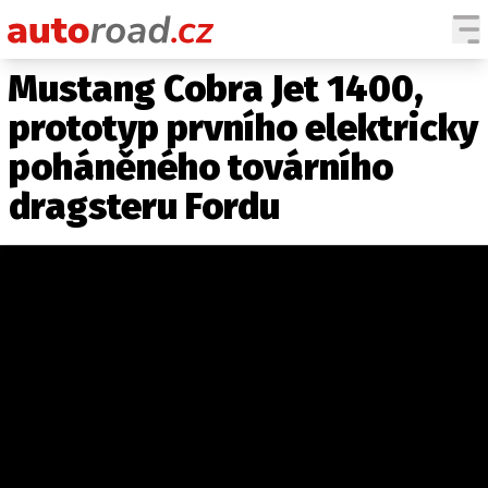
Mustang Cobra Jet 1400,
AUTA
prototyp prvního elektricky
TESTY AUT
poháněného továrního
NOVINKY
dragsteru Fordu
EKO
SPY
HISTORIE
ZAJÍMAVOSTI
TECHNIKA
EKONOMIKA
ČESKÝ TRH
TUNING
PROFI