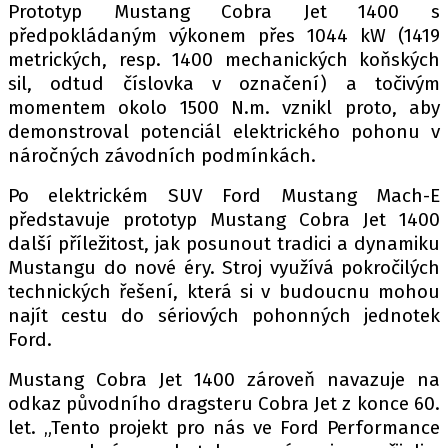
PIT LANE
Prototyp Mustang Cobra Jet 1400 s
ČEŠI V AKCI
předpokládaným výkonem přes 1044 kW (1419
metrických, resp. 1400 mechanických koňských
FIA CEZ & POHÁRY
sil, odtud číslovka v označení) a točivým
MEZINÁRODNÍ SCÉNA
momentem okolo 1500 N.m. vznikl proto, aby
demonstroval potenciál elektrického pohonu v
SLEDUJTE NÁS NA
|
náročných závodních podmínkách.
Po elektrickém SUV Ford Mustang Mach-E
Máte příběh, fotku nebo video?
představuje prototyp Mustang Cobra Jet 1400
další příležitost, jak posunout tradici a dynamiku
Pošlete e-mail na autoroad.cz
Mustangu do nové éry. Stroj využívá pokročilých
technických řešení, která si v budoucnu mohou
najít cestu do sériových pohonných jednotek
ETICKÝ KODEX
Ford.
KONTAKT
VYDAVATEL
Mustang Cobra Jet 1400 zároveň navazuje na
odkaz původního dragsteru Cobra Jet z konce 60.
INZERCE
let. „Tento projekt pro nás ve Ford Performance
OSOBNÍ ÚDAJE / COOKIES