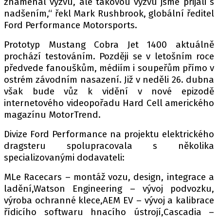
znamenal výzvu, ale takovou výzvu jsme přijali s
nadšením,“ řekl Mark Rushbrook, globální ředitel
Ford Performance Motorsports.
Provozovatelem serveru autoroad.cz je
Prototyp Mustang Cobra Jet 1400 aktuálně
INCORP MEDIA GROUP s.r.o., IČ: 118 23 054
prochází testováním. Později se v letošním roce
předvede fanouškům, médiím i soupeřům přímo v
ostrém závodním nasazení. Již v neděli 26. dubna
však bude vůz k vidění v nové epizodě
internetového videopořadu Hard Cell amerického
magazínu MotorTrend.
Divize Ford Performance na projektu elektrického
dragsteru spolupracovala s několika
specializovanými dodavateli:
MLe Racecars – montáž vozu, design, integrace a
ladění,Watson Engineering – vývoj podvozku,
výroba ochranné klece,AEM EV – vývoj a kalibrace
řídicího softwaru hnacího ústrojí,Cascadia –