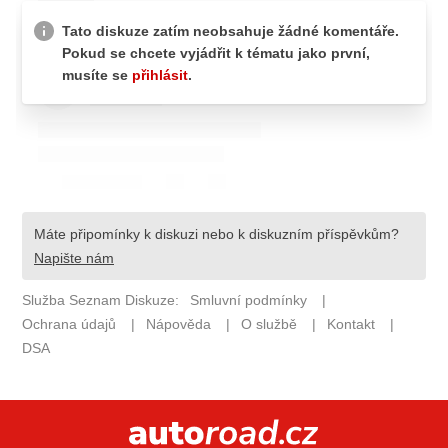
ELEKTRO
NOVINKY ZE SVĚTA EV
TESTY ELEKTROMOBILŮ
TRH S ELEKTROMOBILY
RALLY
OSTATNÍ
TISKOVKY
ROZHOVORY
DAKAR
Z DOMOVA
ZE SVĚTA
MOTORSPORT