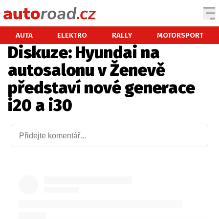
AUTA
AUTA
ELEKTRO
RALLY
MOTORSPORT
Diskuze: Hyundai na
TESTY AUT
autosalonu v Ženevě
NOVINKY
představí nové generace
EKO
i20 a i30
SPY
HISTORIE
ZAJÍMAVOSTI
TECHNIKA
EKONOMIKA
ČESKÝ TRH
TUNING
PROFI