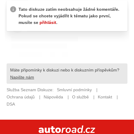
ELEKTRO
NOVINKY ZE SVĚTA EV
TESTY ELEKTROMOBILŮ
TRH S ELEKTROMOBILY
RALLY
OSTATNÍ
TISKOVKY
ROZHOVORY
DAKAR
Z DOMOVA
ZE SVĚTA
MOTORSPORT