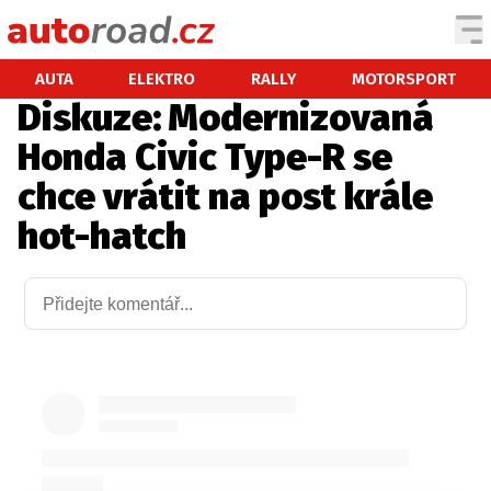
AUTA
AUTA
ELEKTRO
RALLY
MOTORSPORT
Diskuze: Modernizovaná
TESTY AUT
Honda Civic Type-R se
NOVINKY
chce vrátit na post krále
EKO
hot-hatch
SPY
HISTORIE
ZAJÍMAVOSTI
TECHNIKA
EKONOMIKA
ČESKÝ TRH
TUNING
PROFI