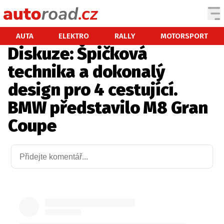
AUTA
AUTA
ELEKTRO
RALLY
MOTORSPORT
Diskuze: Špičková
TESTY AUT
technika a dokonalý
NOVINKY
design pro 4 cestující.
EKO
BMW představilo M8 Gran
SPY
Coupe
HISTORIE
ZAJÍMAVOSTI
TECHNIKA
EKONOMIKA
ČESKÝ TRH
TUNING
PROFI