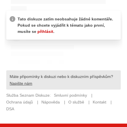
ELEKTRO
NOVINKY ZE SVĚTA EV
TESTY ELEKTROMOBILŮ
TRH S ELEKTROMOBILY
RALLY
OSTATNÍ
TISKOVKY
ROZHOVORY
DAKAR
Z DOMOVA
ZE SVĚTA
MOTORSPORT