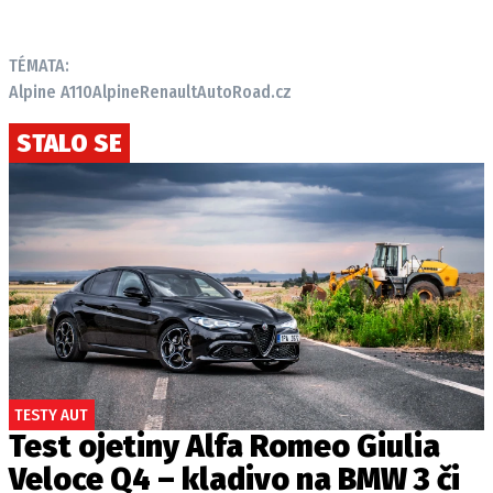
TÉMATA:
Alpine A110
Alpine
Renault
AutoRoad.cz
STALO SE
TESTY AUT
Test ojetiny Alfa Romeo Giulia
Veloce Q4 – kladivo na BMW 3 či