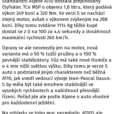
Standardní Alpine A110 dostala přeplňovaný
PIT LANE
čtyřválec TCe M5P o objemu 1,8 litru, který podává
ČEŠI V AKCI
výkon 249 koní a 320 Nm. Ve verzi S se nachází
FIA CEZ & POHÁRY
stejný motor, avšak s výkonem zvýšeným na 288
MEZINÁRODNÍ SCÉNA
koní. Díky tomu zvldáne 1114 Kg těžké kupé
dostat se z 0 na 100 za 4,4 sekundy a dosáhnout
maximální rychlosti 260 km/h.
SLEDUJTE NÁS NA
|
Úpravy se ale neomezily jen na motor, nová
varianta má o 50 % tužší pružiny a o 100 %
Máte příběh, fotku nebo video?
pevnější stabilizátory. Vůz má také nové tlumiče a
Pošlete e-mail na autoroad.cz
o 4 mm nižší světlou výšku. Díky tomu je verze S
auto s podstatně jiným charakterem než běžná
A110, jak uvedl vedoucí vývoje Jean-Pascal Dauce.
ETICKÝ KODEX
S by měla být také mnohem stabilnější ve
KONTAKT
vysokých rychlostech a nabídnout přesnější
VYDAVATEL
řízení. Pořád jde ale podle Alpine o auto vhodné
pro každodenní ježdění.
INZERCE
OSOBNÍ ÚDAJE / COOKIES
Na vzhledu se toho moc nezměnilo, A110S ale