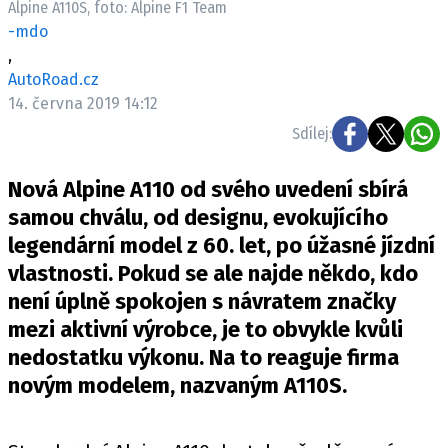
Alpine A110S, foto: Alpine F1 Team
ELEKTRO
-mdo
,
NOVINKY ZE SVĚTA EV
AutoRoad.cz
TESTY ELEKTROMOBILŮ
14. června 2019 14:12
TRH S ELEKTROMOBILY
Sdílej:
RALLY
Nová Alpine A110 od svého uvedení sbírá
OSTATNÍ
samou chválu, od designu, evokujícího
TISKOVKY
legendární model z 60. let, po úžasné jízdní
vlastnosti. Pokud se ale najde někdo, kdo
ROZHOVORY
není úplně spokojen s návratem značky
DAKAR
mezi aktivní výrobce, je to obvykle kvůli
Z DOMOVA
nedostatku výkonu. Na to reaguje firma
ZE SVĚTA
novým modelem, nazvaným A110S.
MOTORSPORT