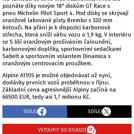
poznáte díky novým 18" diskům GT Race s
pneu Michelin Pilot Sport 4. Pod disky se skrývají
oranžově lakované písty Brembo s 320 mm
Provozovatelem serveru autoroad.cz je
kotouči. Na přání je k dispozici karbonová
INCORP MEDIA GROUP s.r.o., IČ: 118 23 054
střecha, která sníží váhu vozu o 1,9 kg. V interiéru
se S liší oranžovým prošíváním čalounění,
karbonovými doplňky, sportovními sedačkami
Sabelt a sportovním volantem Dinamica s
oranžovým centrovacím proužkem.
Alpine A110S je možné objednávat už nyní,
dodávky prvních vozů proběhnou v říjnu.
Základní cena agresivnější Alpiny začíná na
66500 EUR, tedy asi 1,7 milionu Kč.
SDÍLEJ
SDÍLEJ
VSTOUPIT DO DISKUZE