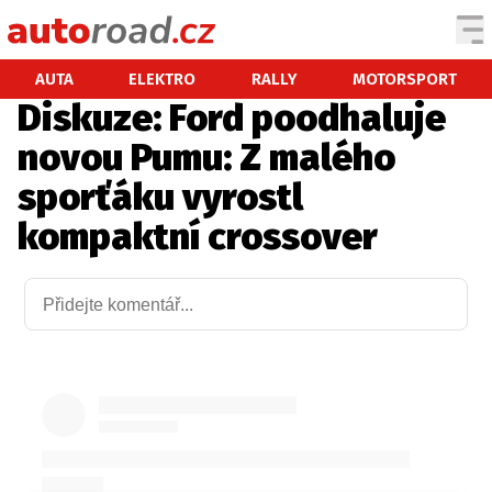
AUTA
AUTA
ELEKTRO
RALLY
MOTORSPORT
Diskuze: Ford poodhaluje
TESTY AUT
novou Pumu: Z malého
NOVINKY
sporťáku vyrostl
EKO
kompaktní crossover
SPY
HISTORIE
ZAJÍMAVOSTI
TECHNIKA
EKONOMIKA
ČESKÝ TRH
TUNING
PROFI