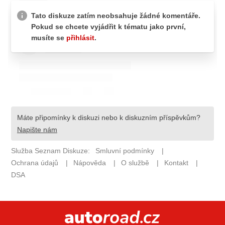
ELEKTRO
NOVINKY ZE SVĚTA EV
TESTY ELEKTROMOBILŮ
TRH S ELEKTROMOBILY
RALLY
OSTATNÍ
TISKOVKY
ROZHOVORY
DAKAR
Z DOMOVA
ZE SVĚTA
MOTORSPORT