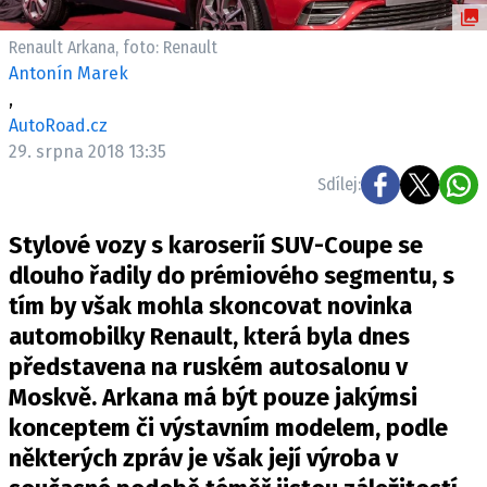
ELEKTRO
Renault Arkana, foto: Renault
NOVINKY ZE SVĚTA EV
Antonín Marek
,
TESTY ELEKTROMOBILŮ
AutoRoad.cz
TRH S ELEKTROMOBILY
29. srpna 2018 13:35
RALLY
Sdílej:
OSTATNÍ
Stylové vozy s karoserií SUV-Coupe se
TISKOVKY
dlouho řadily do prémiového segmentu, s
ROZHOVORY
tím by však mohla skoncovat novinka
DAKAR
automobilky Renault, která byla dnes
Z DOMOVA
představena na ruském autosalonu v
ZE SVĚTA
Moskvě. Arkana má být pouze jakýmsi
konceptem či výstavním modelem, podle
MOTORSPORT
některých zpráv je však její výroba v