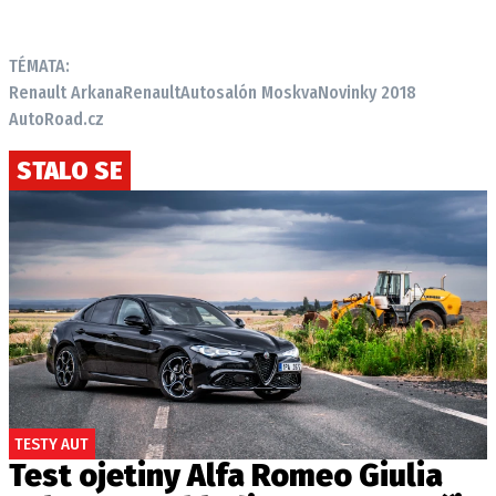
TÉMATA:
Renault Arkana
Renault
Autosalón Moskva
Novinky 2018
AutoRoad.cz
STALO SE
TESTY AUT
Test ojetiny Alfa Romeo Giulia