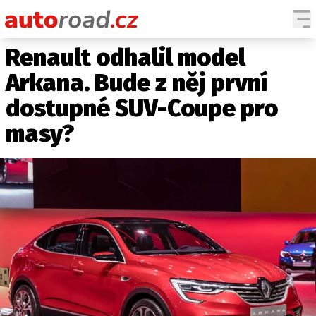
Renault odhalil model
AUTA
Arkana. Bude z něj první
TESTY AUT
dostupné SUV-Coupe pro
NOVINKY
masy?
EKO
SPY
HISTORIE
ZAJÍMAVOSTI
TECHNIKA
EKONOMIKA
ČESKÝ TRH
TUNING
PROFI