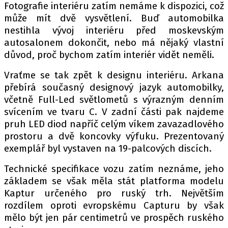
Fotografie interiéru zatím nemáme k dispozici, což
může mít dvě vysvětlení. Buď automobilka
nestihla vývoj interiéru před moskevským
Provozovatelem serveru autoroad.cz je
autosalonem dokončit, nebo má nějaký vlastní
INCORP MEDIA GROUP s.r.o., IČ: 118 23 054
důvod, proč bychom zatím interiér vidět neměli.
Vraťme se tak zpět k designu interiéru. Arkana
přebírá současný designový jazyk automobilky,
včetně Full-Led světlometů s výrazným denním
svícením ve tvaru C. V zadní části pak najdeme
pruh LED diod napříč celým víkem zavazadlového
prostoru a dvě koncovky výfuku. Prezentovaný
exemplář byl vystaven na 19-palcových discích.
Technické specifikace vozu zatím neznáme, jeho
základem se však měla stát platforma modelu
Kaptur určeného pro ruský trh. Největším
rozdílem oproti evropskému Capturu by však
mělo být jen pár centimetrů ve prospěch ruského