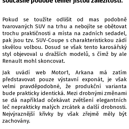
současné podobě téměř jistou záležitostí.
PIT LANE
ČEŠI V AKCI
FIA CEZ & POHÁRY
Pokud se toužíte odlišit od mas podobně
tvarovaných SUV na trhu a nebojíte se obětovat
MEZINÁRODNÍ SCÉNA
trochu praktičnosti a místa na zadních sedadel,
pak jsou tzv. SUV-Coupe s charakteristickou zádí
SLEDUJTE NÁS NA
|
skvělou volbou. Dosud se však tento karosářský
styl objevoval u dražších modelů, s čímž by ale
Renault mohl skoncovat.
Máte příběh, fotku nebo video?
Pošlete e-mail na autoroad.cz
Jak uvádí web Motor1, Arkana má zatím
představovat pouze výstavní exponát, je však
velmi pravděpodobné, že produkční varianta
ETICKÝ KODEX
bude prakticky identická. Mezi drobnými změnami
KONTAKT
se dá například očekávat zvětšení elegantních
leč neprakticky malých zrcátek a další drobnosti.
VYDAVATEL
Nejvýraznější křivky by však zřejmě měly být
INZERCE
zachovány.
OSOBNÍ ÚDAJE / COOKIES