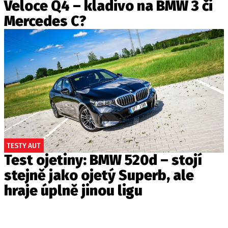
Veloce Q4 – kladivo na BMW 3 či
Mercedes C?
TESTY AUT
Test ojetiny: BMW 520d – stojí
stejně jako ojetý Superb, ale
hraje úplně jinou ligu