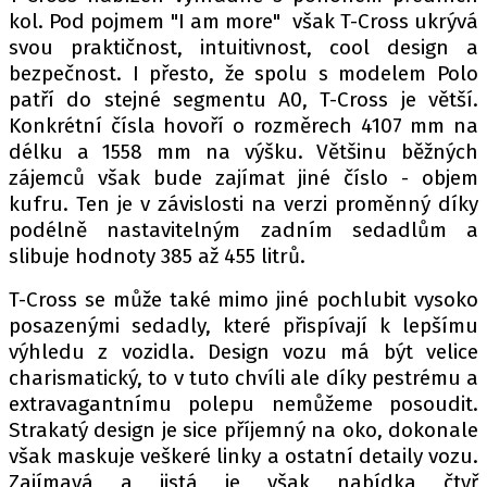
kol. Pod pojmem "I am more" však T-Cross ukrývá
svou praktičnost, intuitivnost, cool design a
bezpečnost. I přesto, že spolu s modelem Polo
Provozovatelem serveru autoroad.cz je
patří do stejné segmentu A0, T-Cross je větší.
INCORP MEDIA GROUP s.r.o., IČ: 118 23 054
Konkrétní čísla hovoří o rozměrech 4107 mm na
délku a 1558 mm na výšku. Většinu běžných
zájemců však bude zajímat jiné číslo - objem
kufru. Ten je v závislosti na verzi proměnný díky
podélně nastavitelným zadním sedadlům a
slibuje hodnoty 385 až 455 litrů.
T-Cross se může také mimo jiné pochlubit vysoko
posazenými sedadly, které přispívají k lepšímu
výhledu z vozidla. Design vozu má být velice
charismatický, to v tuto chvíli ale díky pestrému a
extravagantnímu polepu nemůžeme posoudit.
Strakatý design je sice příjemný na oko, dokonale
však maskuje veškeré linky a ostatní detaily vozu.
Zajímavá a jistá je však nabídka čtyř