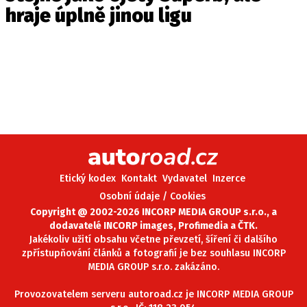
hraje úplně jinou ligu
Etický kodex
Kontakt
Vydavatel
Inzerce
Osobní údaje / Cookies
Copyright @ 2002-2026 INCORP MEDIA GROUP s.r.o., a
dodavatelé INCORP images, Profimedia a ČTK.
Jakékoliv užití obsahu včetne převzetí, šíření či dalšího
zpřístupňování článků a fotografií je bez souhlasu INCORP
MEDIA GROUP s.r.o. zakázáno.
Provozovatelem serveru autoroad.cz je INCORP MEDIA GROUP