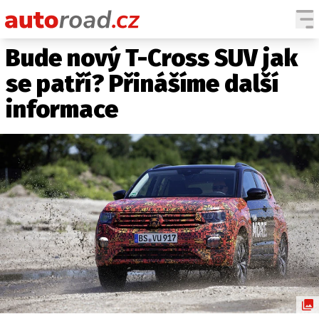
Bude nový T-Cross SUV jak
AUTA
se patří? Přinášíme další
TESTY AUT
informace
NOVINKY
EKO
SPY
HISTORIE
ZAJÍMAVOSTI
TECHNIKA
EKONOMIKA
ČESKÝ TRH
TUNING
PROFI