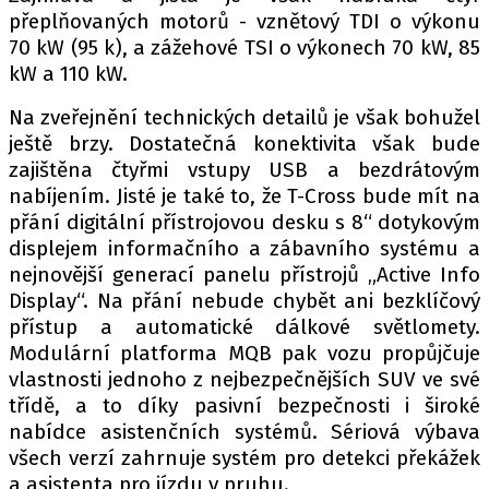
přeplňovaných motorů - vznětový TDI o výkonu
70 kW (95 k), a zážehové TSI o výkonech 70 kW, 85
kW a 110 kW.
Na zveřejnění technických detailů je však bohužel
ještě brzy. Dostatečná konektivita však bude
zajištěna čtyřmi vstupy USB a bezdrátovým
nabíjením. Jisté je také to, že T-Cross bude mít na
přání digitální přístrojovou desku s 8“ dotykovým
displejem informačního a zábavního systému a
nejnovější generací panelu přístrojů „Active Info
Display“. Na přání nebude chybět ani bezklíčový
přístup a automatické dálkové světlomety.
Modulární platforma MQB pak vozu propůjčuje
vlastnosti jednoho z nejbezpečnějších SUV ve své
třídě, a to díky pasivní bezpečnosti i široké
nabídce asistenčních systémů. Sériová výbava
všech verzí zahrnuje systém pro detekci překážek
a asistenta pro jízdu v pruhu.