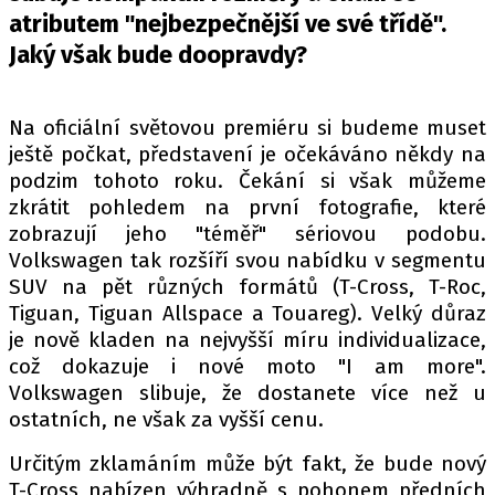
PIT LANE
atributem "nejbezpečnější ve své třídě".
ČEŠI V AKCI
Jaký však bude doopravdy?
FIA CEZ & POHÁRY
MEZINÁRODNÍ SCÉNA
Na oficiální světovou premiéru si budeme muset
ještě počkat, představení je očekáváno někdy na
SLEDUJTE NÁS NA
|
podzim tohoto roku. Čekání si však můžeme
zkrátit pohledem na první fotografie, které
zobrazují jeho "téměř" sériovou podobu.
Máte příběh, fotku nebo video?
Volkswagen tak rozšíří svou nabídku v segmentu
Pošlete e-mail na autoroad.cz
SUV na pět různých formátů (T-Cross, T-Roc,
Tiguan, Tiguan Allspace a Touareg). Velký důraz
je nově kladen na nejvyšší míru individualizace,
ETICKÝ KODEX
což dokazuje i nové moto "I am more".
KONTAKT
Volkswagen slibuje, že dostanete více než u
VYDAVATEL
ostatních, ne však za vyšší cenu.
INZERCE
Určitým zklamáním může být fakt, že bude nový
OSOBNÍ ÚDAJE / COOKIES
T-Cross nabízen výhradně s pohonem předních