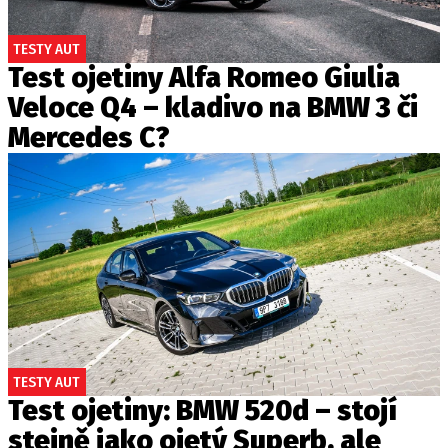
TESTY AUT
Test ojetiny Alfa Romeo Giulia
Veloce Q4 – kladivo na BMW 3 či
Mercedes C?
TESTY AUT
Test ojetiny: BMW 520d – stojí
stejně jako ojetý Superb, ale