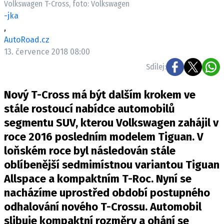
Volkswagen T-Cross, foto: Volkswagen
ELEKTRO
-jka
,
NOVINKY ZE SVĚTA EV
AutoRoad.cz
TESTY ELEKTROMOBILŮ
13. července 2018 08:00
TRH S ELEKTROMOBILY
Sdílej:
RALLY
Nový T-Cross má být dalším krokem ve
OSTATNÍ
stále rostoucí nabídce automobilů
TISKOVKY
segmentu SUV, kterou Volkswagen zahájil v
roce 2016 posledním modelem Tiguan. V
ROZHOVORY
loňském roce byl následován stále
DAKAR
oblíbenější sedmimístnou variantou Tiguan
Z DOMOVA
Allspace a kompaktním T-Roc. Nyní se
ZE SVĚTA
nacházíme uprostřed období postupného
MOTORSPORT
odhalování nového T-Crossu. Automobil
slibuje kompaktní rozměry a ohání se