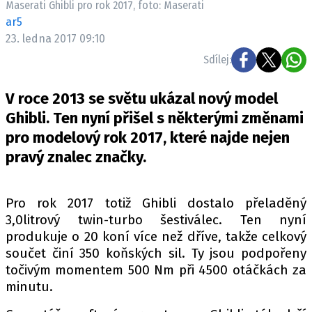
Maserati Ghibli pro rok 2017, foto: Maserati
ELEKTRO
ar5
23. ledna 2017 09:10
NOVINKY ZE SVĚTA EV
Sdílej:
TESTY ELEKTROMOBILŮ
TRH S ELEKTROMOBILY
V roce 2013 se světu ukázal nový model
RALLY
Ghibli. Ten nyní přišel s některými změnami
pro modelový rok 2017, které najde nejen
OSTATNÍ
pravý znalec značky.
TISKOVKY
ROZHOVORY
Pro rok 2017 totiž Ghibli dostalo přeladěný
DAKAR
3,0litrový twin-turbo šestiválec. Ten nyní
Z DOMOVA
produkuje o 20 koní více než dříve, takže celkový
ZE SVĚTA
součet činí 350 koňských sil. Ty jsou podpořeny
točivým momentem 500 Nm při 4500 otáčkách za
MOTORSPORT
minutu.