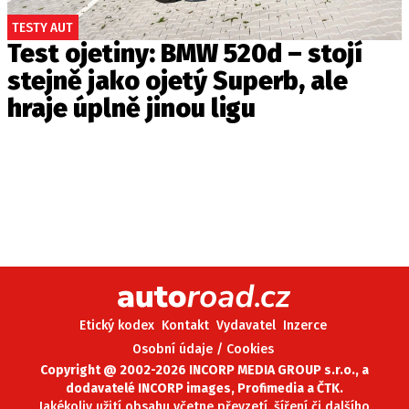
TESTY AUT
Test ojetiny: BMW 520d – stojí
stejně jako ojetý Superb, ale
hraje úplně jinou ligu
Etický kodex
Kontakt
Vydavatel
Inzerce
Osobní údaje / Cookies
Copyright @ 2002-2026 INCORP MEDIA GROUP s.r.o., a
dodavatelé INCORP images, Profimedia a ČTK.
Jakékoliv užití obsahu včetne převzetí, šíření či dalšího