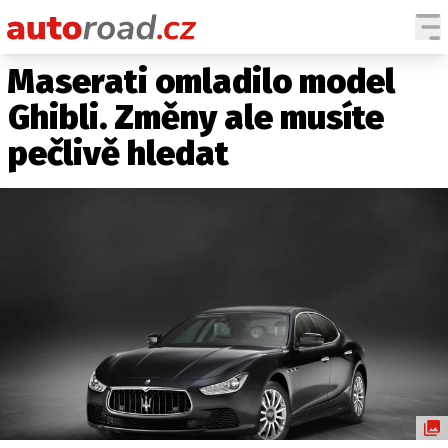
Maserati omladilo model
AUTA
Ghibli. Změny ale musíte
TESTY AUT
pečlivě hledat
NOVINKY
EKO
SPY
HISTORIE
ZAJÍMAVOSTI
TECHNIKA
EKONOMIKA
ČESKÝ TRH
TUNING
PROFI