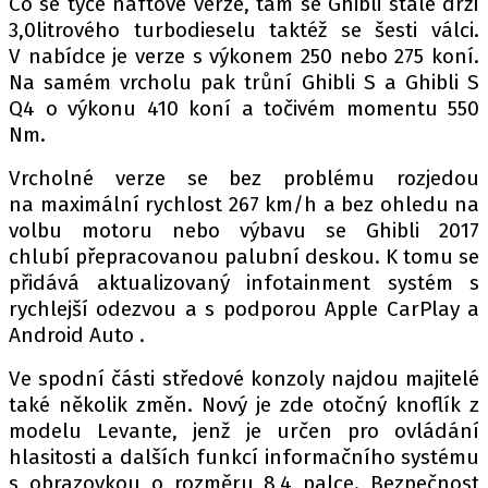
Co se týče naftové verze, tam se Ghibli stále drží
PIT LANE
3,0litrového turbodieselu taktéž se šesti válci.
ČEŠI V AKCI
V nabídce je verze s výkonem 250 nebo 275 koní.
FIA CEZ & POHÁRY
Na samém vrcholu pak trůní Ghibli S a Ghibli S
MEZINÁRODNÍ SCÉNA
Q4 o výkonu 410 koní a točivém momentu 550
Nm.
SLEDUJTE NÁS NA
|
Vrcholné verze se bez problému rozjedou
na maximální rychlost 267 km/h a bez ohledu na
volbu motoru nebo výbavu se Ghibli 2017
Máte příběh, fotku nebo video?
chlubí přepracovanou palubní deskou. K tomu se
Pošlete e-mail na autoroad.cz
přidává aktualizovaný infotainment systém s
rychlejší odezvou a s podporou Apple CarPlay a
Android Auto .
ETICKÝ KODEX
KONTAKT
Ve spodní části středové konzoly najdou majitelé
také několik změn. Nový je zde otočný knoflík z
VYDAVATEL
modelu Levante, jenž je určen pro ovládání
INZERCE
hlasitosti a dalších funkcí informačního systému
OSOBNÍ ÚDAJE / COOKIES
s obrazovkou o rozměru 8,4 palce. Bezpečnost