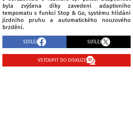
byla zvýšena díky zavedení adaptivního
tempomatu s funkcí Stop & Go, systému hlídání
jízdního pruhu a automatického nouzového
Provozovatelem serveru autoroad.cz je
brzdění.
INCORP MEDIA GROUP s.r.o., IČ: 118 23 054
SDÍLEJ
SDÍLEJ
VSTOUPIT DO DISKUZE