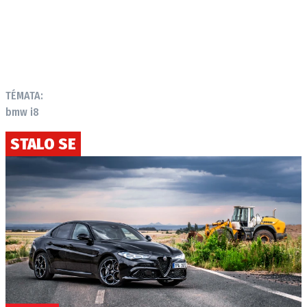
TÉMATA:
bmw i8
STALO SE