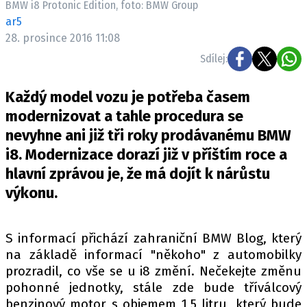
BMW i8 Protonic Edition, foto: BMW Group
ELEKTRO
ar5
28. prosince 2016 11:08
NOVINKY ZE SVĚTA EV
Sdílej:
TESTY ELEKTROMOBILŮ
TRH S ELEKTROMOBILY
Každý model vozu je potřeba časem
RALLY
modernizovat a tahle procedura se
nevyhne ani již tři roky prodávanému BMW
OSTATNÍ
i8. Modernizace dorazí již v příštím roce a
TISKOVKY
hlavní zprávou je, že má dojít k nárůstu
ROZHOVORY
výkonu.
DAKAR
Z DOMOVA
S informací přichází zahraniční BMW Blog, který
ZE SVĚTA
na základě informací "někoho" z automobilky
prozradil, co vše se u i8 změní. Nečekejte změnu
MOTORSPORT
pohonné jednotky, stále zde bude tříválcový
benzinový motor s objemem 1,5 litru, který bude