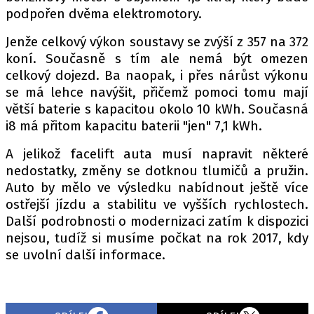
PIT LANE
podpořen dvěma elektromotory.
ČEŠI V AKCI
Jenže celkový výkon soustavy se zvýší z 357 na 372
FIA CEZ & POHÁRY
koní. Současně s tím ale nemá být omezen
MEZINÁRODNÍ SCÉNA
celkový dojezd. Ba naopak, i přes nárůst výkonu
se má lehce navýšit, přičemž pomoci tomu mají
SLEDUJTE NÁS NA
|
větší baterie s kapacitou okolo 10 kWh. Současná
i8 má přitom kapacitu baterii "jen" 7,1 kWh.
Máte příběh, fotku nebo video?
A jelikož facelift auta musí napravit některé
nedostatky, změny se dotknou tlumičů a pružin.
Pošlete e-mail na autoroad.cz
Auto by mělo ve výsledku nabídnout ještě více
ostřejší jízdu a stabilitu ve vyšších rychlostech.
Další podrobnosti o modernizaci zatím k dispozici
ETICKÝ KODEX
nejsou, tudíž si musíme počkat na rok 2017, kdy
KONTAKT
se uvolní další informace.
VYDAVATEL
INZERCE
OSOBNÍ ÚDAJE / COOKIES