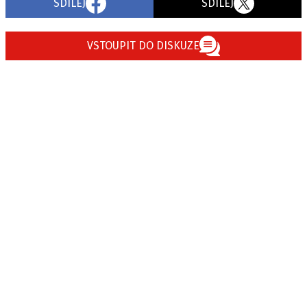
SDÍLEJ
SDÍLEJ
VSTOUPIT DO DISKUZE
Provozovatelem serveru autoroad.cz je
INCORP MEDIA GROUP s.r.o., IČ: 118 23 054