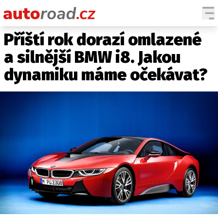
Příští rok dorazí omlazené
AUTA
a silnější BMW i8. Jakou
TESTY AUT
dynamiku máme očekávat?
NOVINKY
EKO
SPY
HISTORIE
ZAJÍMAVOSTI
TECHNIKA
EKONOMIKA
ČESKÝ TRH
TUNING
PROFI