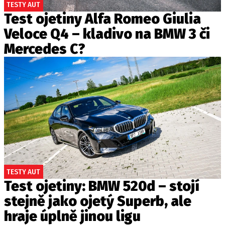
TESTY AUT
Test ojetiny Alfa Romeo Giulia
Veloce Q4 – kladivo na BMW 3 či
Mercedes C?
TESTY AUT
Test ojetiny: BMW 520d – stojí
stejně jako ojetý Superb, ale
hraje úplně jinou ligu