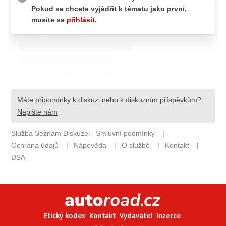
ELEKTRO
NOVINKY ZE SVĚTA EV
TESTY ELEKTROMOBILŮ
TRH S ELEKTROMOBILY
RALLY
OSTATNÍ
TISKOVKY
ROZHOVORY
DAKAR
Z DOMOVA
ZE SVĚTA
MOTORSPORT
Etický kodex
Kontakt
Vydavatel
Inzerce