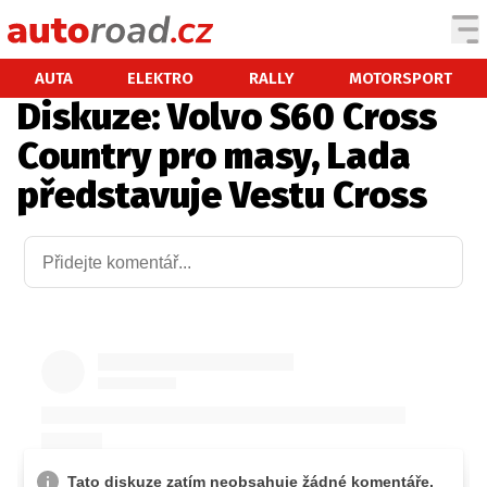
AUTA
AUTA
ELEKTRO
RALLY
MOTORSPORT
Diskuze: Volvo S60 Cross
TESTY AUT
Country pro masy, Lada
NOVINKY
představuje Vestu Cross
EKO
SPY
HISTORIE
ZAJÍMAVOSTI
TECHNIKA
EKONOMIKA
ČESKÝ TRH
TUNING
PROFI