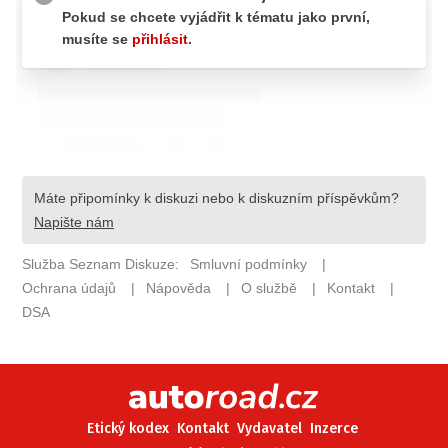
ELEKTRO
NOVINKY ZE SVĚTA EV
TESTY ELEKTROMOBILŮ
TRH S ELEKTROMOBILY
RALLY
OSTATNÍ
TISKOVKY
ROZHOVORY
DAKAR
Z DOMOVA
ZE SVĚTA
MOTORSPORT
Etický kodex
Kontakt
Vydavatel
Inzerce