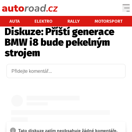
AUTA
AUTA
ELEKTRO
RALLY
MOTORSPORT
Diskuze: Příští generace
TESTY AUT
BMW i8 bude pekelným
NOVINKY
strojem
EKO
SPY
HISTORIE
ZAJÍMAVOSTI
TECHNIKA
EKONOMIKA
ČESKÝ TRH
TUNING
PROFI