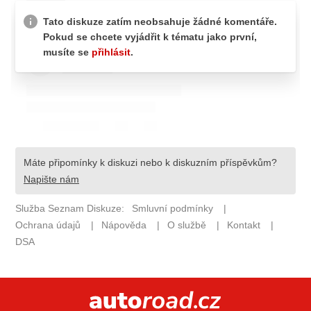
ELEKTRO
NOVINKY ZE SVĚTA EV
TESTY ELEKTROMOBILŮ
TRH S ELEKTROMOBILY
RALLY
OSTATNÍ
TISKOVKY
ROZHOVORY
DAKAR
Z DOMOVA
ZE SVĚTA
MOTORSPORT