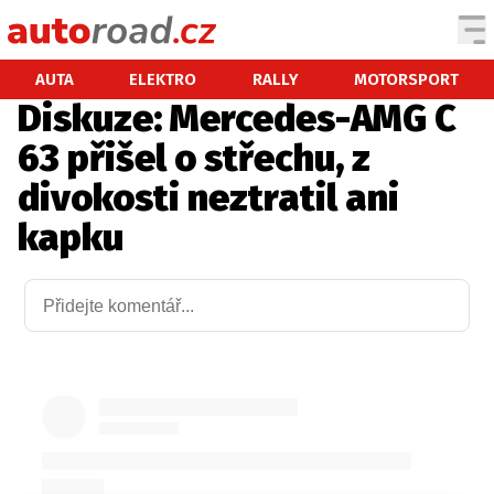
AUTA
AUTA
ELEKTRO
RALLY
MOTORSPORT
Diskuze: Mercedes-AMG C
TESTY AUT
63 přišel o střechu, z
NOVINKY
divokosti neztratil ani
EKO
kapku
SPY
HISTORIE
ZAJÍMAVOSTI
TECHNIKA
EKONOMIKA
ČESKÝ TRH
TUNING
PROFI