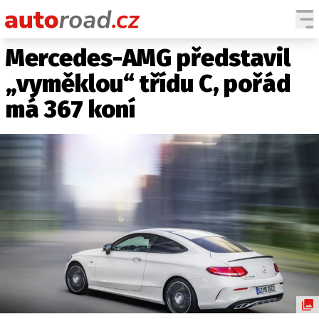
Mercedes-AMG představil
AUTA
„vyměklou“ třídu C, pořád
TESTY AUT
má 367 koní
NOVINKY
EKO
SPY
HISTORIE
ZAJÍMAVOSTI
TECHNIKA
EKONOMIKA
ČESKÝ TRH
TUNING
PROFI