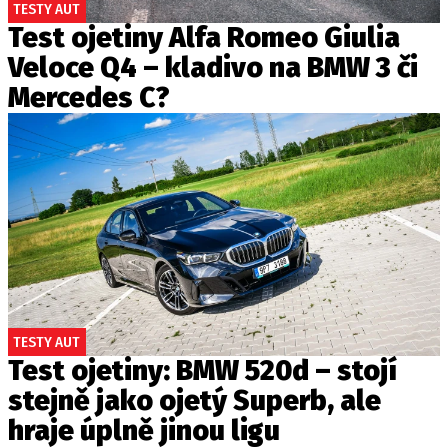
TESTY AUT
Test ojetiny Alfa Romeo Giulia
Veloce Q4 – kladivo na BMW 3 či
Mercedes C?
TESTY AUT
Test ojetiny: BMW 520d – stojí
stejně jako ojetý Superb, ale
hraje úplně jinou ligu