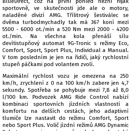
BlueDirect, což na první pohled nezní nijak
PIT LANE
sportovně, ve skutečnosti jde ale o motory,
ČEŠI V AKCI
naladěné divizí AMG. Třílitrový šestiválec se
FIA CEZ & POHÁRY
dvěma turbodmychadly tak má 367 koní mezi
MEZINÁRODNÍ SCÉNA
5500 - 6000 ot./min a 520 Nm mezi 2000 - 4200
ot./min. Na všechna kola přenáší sílu
devítistupňový automat 9G-Tronic s režimy Eco,
SLEDUJTE NÁS NA
|
Comfort, Sport, Sport Plus, Individual a Manual.
V tom posledním je jen na řidiči, jaký rychlostní
Máte příběh, fotku nebo video?
stupeň páčkami pod volantem zvolí.
Pošlete e-mail na autoroad.cz
Maximální rychlost vozu je omezena na 250
km/h, zrychlení z 0 na 100 km/h zabere jen 4,7
sekundy. Spotřeba se pohybuje mezi 7,8 až 8,0
ETICKÝ KODEX
l/100 km. Podvozek AMG Ride Control nabízí
KONTAKT
kombinaci sportovních jízdních vlastností a
VYDAVATEL
komfortu na delších cestách, jeho adaptivní
tlumiče lze nastavit do režimu Comfort, Sport
INZERCE
nebo Sport Plus. Volič jízdní režimů AMG Dynamic
OSOBNÍ ÚDAJE / COOKIES