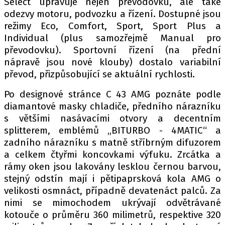
Select upravuje nejen převodovku, ale také
odezvy motoru, podvozku a řízení. Dostupné jsou
režimy Eco, Comfort, Sport, Sport Plus a
Individual (plus samozřejmě Manual pro
Provozovatelem serveru autoroad.cz je
převodovku). Sportovní řízení (na přední
INCORP MEDIA GROUP s.r.o., IČ: 118 23 054
nápravě jsou nové klouby) dostalo variabilní
převod, přizpůsobující se aktuální rychlosti.
Po designové stránce C 43 AMG poznáte podle
diamantové masky chladiče, předního nárazníku
s většími nasávacími otvory a decentním
splitterem, emblémů „BITURBO - 4MATIC“ a
zadního nárazníku s matně stříbrným difuzorem
a celkem čtyřmi koncovkami výfuku. Zrcátka a
rámy oken jsou lakovány lesklou černou barvou,
stejný odstín mají i pětipaprsková kola AMG o
velikosti osmnáct, případně devatenáct palců. Za
nimi se mimochodem ukrývají odvětrávané
kotouče o průměru 360 milimetrů, respektive 320