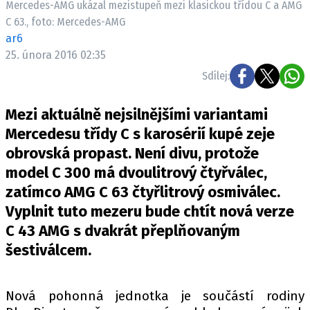
Mercedes-AMG ukázal mezistupeň mezi klasickou třídou C a AMG
ELEKTRO
C 63., foto: Mercedes-AMG
ar6
NOVINKY ZE SVĚTA EV
25. února 2016 02:35
TESTY ELEKTROMOBILŮ
Sdílej:
TRH S ELEKTROMOBILY
RALLY
Mezi aktuálně nejsilnějšími variantami
Mercedesu třídy C s karosérií kupé zeje
OSTATNÍ
obrovská propast. Není divu, protože
TISKOVKY
model C 300 má dvoulitrový čtyřválec,
ROZHOVORY
zatímco AMG C 63 čtyřlitrový osmiválec.
DAKAR
Vyplnit tuto mezeru bude chtít nová verze
C 43 AMG s dvakrát přeplňovaným
Z DOMOVA
šestiválcem.
ZE SVĚTA
MOTORSPORT
Nová pohonná jednotka je součástí rodiny