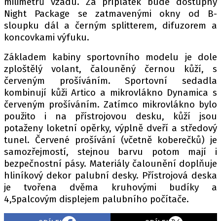
milimetrů vzadu. Za příplatek bude dostupný
Night Package se zatmavenými okny od B-
sloupku dál a černým splitterem, difuzorem a
koncovkami výfuku.
Základem kabiny sportovního modelu je dole
zploštělý volant, čalouněný černou kůží, s
červeným prošíváním. Sportovní sedadla
kombinují kůži Artico a mikrovlákno Dynamica s
červeným prošíváním. Zatímco mikrovlákno bylo
použito i na přístrojovou desku, kůží jsou
potaženy loketní opěrky, výplně dveří a středový
tunel. Červené prošívání (včetně koberečků) je
samozřejmostí, stejnou barvu potom mají i
bezpečnostní pásy. Materiály čalounění doplňuje
hliníkový dekor palubní desky. Přístrojová deska
je tvořena dvěma kruhovými budíky a
4,5palcovým displejem palubního počítače.