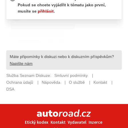
ELEKTRO
NOVINKY ZE SVĚTA EV
TESTY ELEKTROMOBILŮ
TRH S ELEKTROMOBILY
RALLY
OSTATNÍ
TISKOVKY
ROZHOVORY
DAKAR
Z DOMOVA
ZE SVĚTA
MOTORSPORT
Etický kodex
Kontakt
Vydavatel
Inzerce