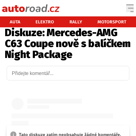
AUTA
AUTA
ELEKTRO
RALLY
MOTORSPORT
Diskuze: Mercedes-AMG
TESTY AUT
C63 Coupe nově s balíčkem
NOVINKY
Night Package
EKO
SPY
HISTORIE
ZAJÍMAVOSTI
TECHNIKA
EKONOMIKA
ČESKÝ TRH
TUNING
PROFI