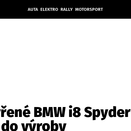
AUTA
ELEKTRO
RALLY
MOTORSPORT
Auta
Elektro
Rally
Motorsport
Testy aut
Novinky ze světa EV
Ostatní
Pit Lane
Novinky
Testy elektromobilů
Tiskovky
Češi v akci
Eko
Trh s elektromobily
Rozhovory
FIA CEZ & Poháry
Spy
Dakar
Mezinárodní scéna
Historie
Z domova
Zajímavosti
Ze světa
Technika
Ekonomika
řené BMW i8 Spyder 
Český trh
 do výroby
Tuning
Profi