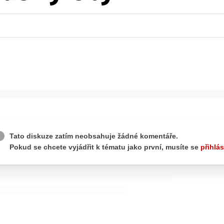
ydavatel
Inzerce
Osobní údaje / Cookies
autoroad.cz je INCORP MEDIA GROUP s.r.o., IČ: 118 23 054