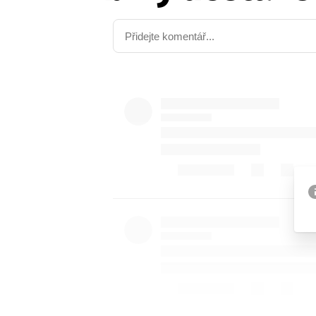
Etický kodex
Kontakt
V
Provozovatelem serveru 