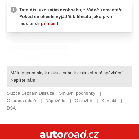
ELEKTRO
NOVINKY ZE SVĚTA EV
TESTY ELEKTROMOBILŮ
TRH S ELEKTROMOBILY
RALLY
OSTATNÍ
TISKOVKY
ROZHOVORY
DAKAR
Z DOMOVA
ZE SVĚTA
MOTORSPORT