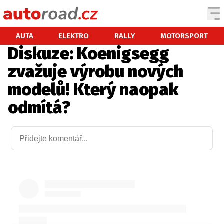
AUTA
AUTA
ELEKTRO
RALLY
MOTORSPORT
Diskuze: Koenigsegg
TESTY AUT
zvažuje výrobu nových
NOVINKY
modelů! Který naopak
EKO
odmítá?
SPY
HISTORIE
ZAJÍMAVOSTI
TECHNIKA
EKONOMIKA
ČESKÝ TRH
TUNING
PROFI