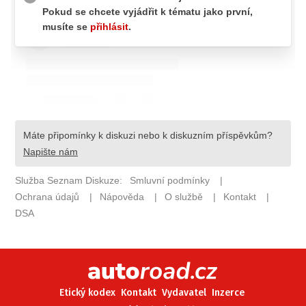
ELEKTRO
NOVINKY ZE SVĚTA EV
TESTY ELEKTROMOBILŮ
TRH S ELEKTROMOBILY
RALLY
OSTATNÍ
TISKOVKY
ROZHOVORY
DAKAR
Z DOMOVA
ZE SVĚTA
MOTORSPORT
Etický kodex
Kontakt
Vydavatel
Inzerce