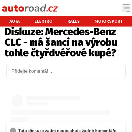
AUTA
AUTA
ELEKTRO
RALLY
MOTORSPORT
Diskuze: Mercedes-Benz
TESTY AUT
CLC - má šanci na výrobu
NOVINKY
tohle čtyřdvéřové kupé?
EKO
SPY
HISTORIE
ZAJÍMAVOSTI
TECHNIKA
EKONOMIKA
ČESKÝ TRH
TUNING
PROFI