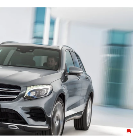
ydavatel
Inzerce
Osobní údaje / Cookies
autoroad.cz je INCORP MEDIA GROUP s.r.o., IČ: 118 23 054