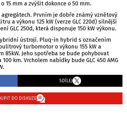
t o 15 mm a zvýšit dokonce o 50 mm.
u agregátech. Prvním je dobře známý vznětový
litru a výkonu 125 kW (verze GLC 220d) silnější
ení GLC 250d, která disponuje 150 kW výkonu.
ybridní ústrojí. Pluq-in hybrid s označením
oulitrový turbomotor o výkonu 155 kW a
m 85kW. Jeho spotřeba se bude pohybovat
 na 100 km. Vrcholem nabídky bude GLC 450 AMG
W.
SDÍLEJ
UPIT DO DISKUZE