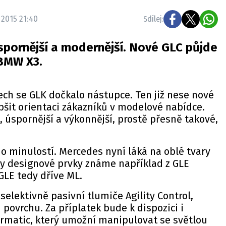
 2015 21:40
Sdílej:
úspornější a modernější. Nové GLC půjde
 BMW X3.
ch se GLK dočkalo nástupce. Ten již nese nové
pšit orientaci zákazníků v modelové nabídce.
í, úspornější a výkonnější, prostě přesně takové,
o minulostí. Mercedes nyní láká na oblé tvary
ny designové prvky známe například z GLE
GLE tedy dříve ML.
selektivně pasivní tlumiče Agility Control,
 povrchu. Za příplatek bude k dispozici i
rmatic, který umožní manipulovat se světlou