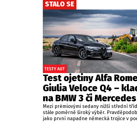
STALO SE
TESTY AUT
Test ojetiny Alfa Rom
Giulia Veloce Q4 – kla
na BMW 3 či Mercedes
Mezi prémiovými sedany nižší střední tří
stále poměrně široký výběr. Pravděpodo
jako první napadne německá trojice v p
BMW řady 3, Mercedes-Benz třídy C a Audi
Jsou to skvělá auta, která nabídnou velmi
zpracování, technologie i komfort, ale u 