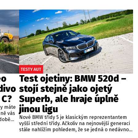
TESTY AUT
eo
Test ojetiny: BMW 520d –
divo
stojí stejně jako ojetý
 C?
Superb, ale hraje úplně
jinou ligu
dy máte
bně vás
Nové BMW třídy 5 je klasickým reprezentantem
odobě
vyšší střední třídy. Ačkoliv na nejnovější generaci
 A4.
stále nahlížím pohledem, že se jedná o nedávno
 dobré
představenou novinku, čas neúprosně letí a od
běžných