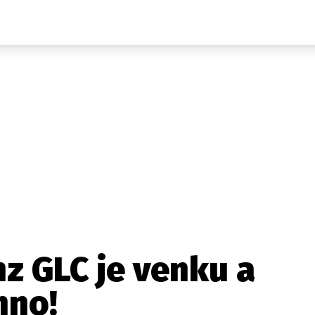
Auta
Elektro
Rally
Motorsport
Testy aut
Novinky ze světa EV
Ostatní
Pit Lane
Novinky
Testy elektromobilů
Tiskovky
Češi v akci
Eko
Trh s elektromobily
Rozhovory
FIA CEZ & Poháry
Spy
Dakar
Mezinárodní scéna
Historie
Z domova
Zajímavosti
Ze světa
Technika
Ekonomika
z GLC je venku a
Český trh
hno!
Tuning
Profi