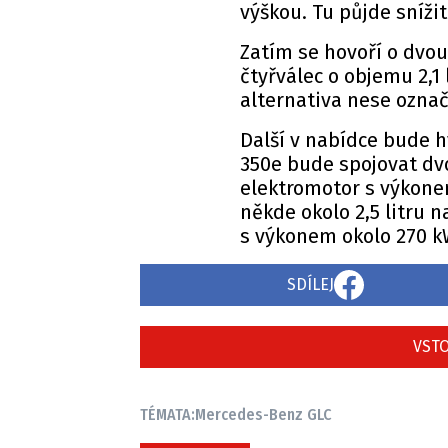
výškou. Tu půjde sníži
Zatím se hovoří o dvo
čtyřválec o objemu 2,1 
alternativa nese označ
Další v nabídce bude h
350e bude spojovat dv
elektromotor s výkone
někde okolo 2,5 litru
s výkonem okolo 270 k
SDÍLEJ
VSTO
TÉMATA:
Mercedes-Benz GLC