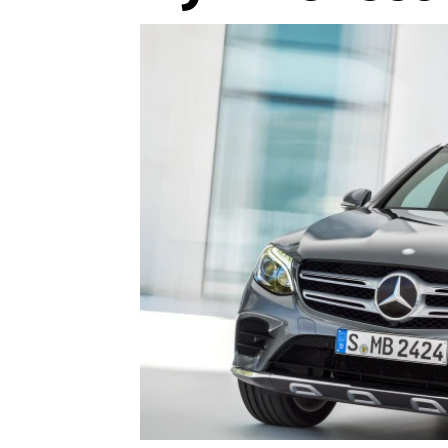
Etický kodex
Kontakt
V
Provozovatelem serveru 