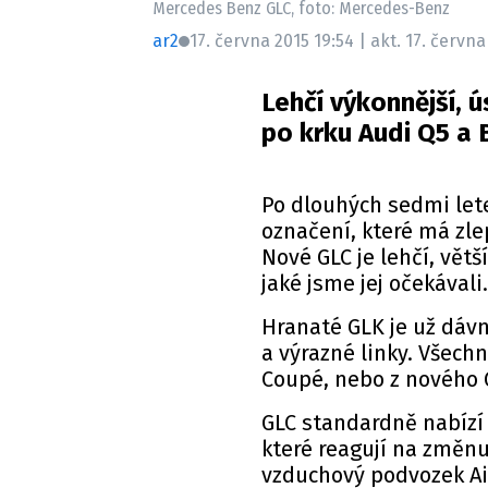
Mercedes Benz GLC, foto: Mercedes-Benz
ar2
17. června 2015 19:54 | akt. 17. června
Lehčí výkonnější, 
po krku Audi Q5 a
Po dlouhých sedmi lete
označení, které má zle
Nové GLC je lehčí, větš
jaké jsme jej očekávali.
Hranaté GLK je už dávn
a výrazné linky. Všech
Coupé, nebo z nového 
GLC standardně nabízí 
které reagují na změnu
vzduchový podvozek Ai