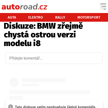
AUTA
AUTA
ELEKTRO
RALLY
MOTORSPORT
Diskuze: BMW zřejmě
TESTY AUT
chystá ostrou verzi
NOVINKY
modelu i8
EKO
SPY
HISTORIE
ZAJÍMAVOSTI
TECHNIKA
EKONOMIKA
ČESKÝ TRH
TUNING
PROFI