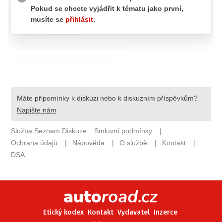
ELEKTRO
NOVINKY ZE SVĚTA EV
TESTY ELEKTROMOBILŮ
TRH S ELEKTROMOBILY
RALLY
OSTATNÍ
TISKOVKY
ROZHOVORY
DAKAR
Z DOMOVA
ZE SVĚTA
MOTORSPORT
Etický kodex
Kontakt
Vydavatel
Inzerce