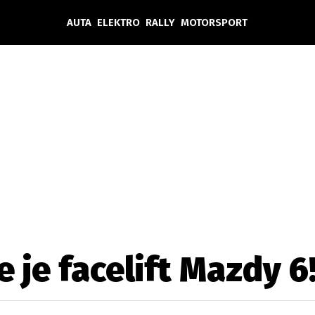
AUTA
ELEKTRO
RALLY
MOTORSPORT
Auta
Elektro
Rally
Motorsport
Testy aut
Novinky ze světa EV
Ostatní
Pit Lane
Novinky
Testy elektromobilů
Tiskovky
Češi v akci
Eko
Trh s elektromobily
Rozhovory
FIA CEZ & Poháry
Spy
Dakar
Mezinárodní scéna
Historie
Z domova
Zajímavosti
Ze světa
Technika
Ekonomika
e je facelift Mazdy 6
Český trh
Tuning
Profi