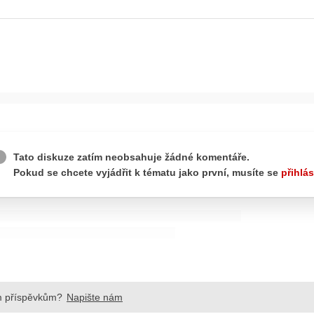
ydavatel
Inzerce
Osobní údaje / Cookies
autoroad.cz je INCORP MEDIA GROUP s.r.o., IČ: 118 23 054