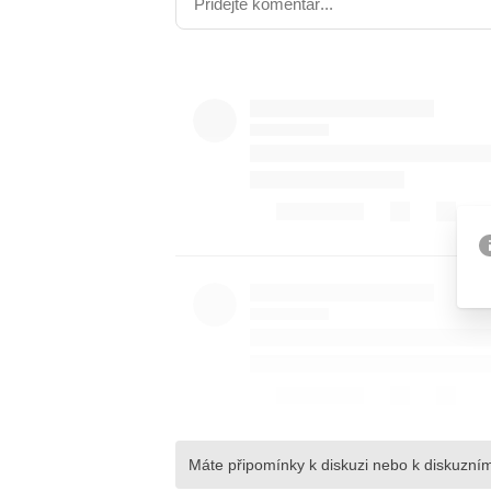
Etický kodex
Kontakt
V
Provozovatelem serveru 