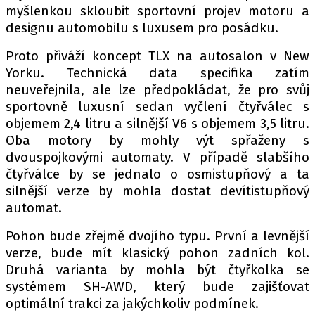
PIT LANE
myšlenkou skloubit sportovní projev motoru a
ČEŠI V AKCI
designu automobilu s luxusem pro posádku.
FIA CEZ & POHÁRY
Proto přiváží koncept TLX na autosalon v New
MEZINÁRODNÍ SCÉNA
Yorku. Technická data specifika zatím
neuveřejnila, ale lze předpokládat, že pro svůj
sportovně luxusní sedan vyčlení čtyřválec s
SLEDUJTE NÁS NA
|
objemem 2,4 litru a silnější V6 s objemem 3,5 litru.
Oba motory by mohly výt spřaženy s
Máte příběh, fotku nebo video?
dvouspojkovými automaty. V případě slabšího
čtyřválce by se jednalo o osmistupňový a ta
Pošlete e-mail na autoroad.cz
silnější verze by mohla dostat devítistupňový
automat.
ETICKÝ KODEX
Pohon bude zřejmě dvojího typu. První a levnější
KONTAKT
verze, bude mít klasický pohon zadních kol.
VYDAVATEL
Druhá varianta by mohla být čtyřkolka se
INZERCE
systémem SH-AWD, který bude zajišťovat
optimální trakci za jakýchkoliv podmínek.
OSOBNÍ ÚDAJE / COOKIES