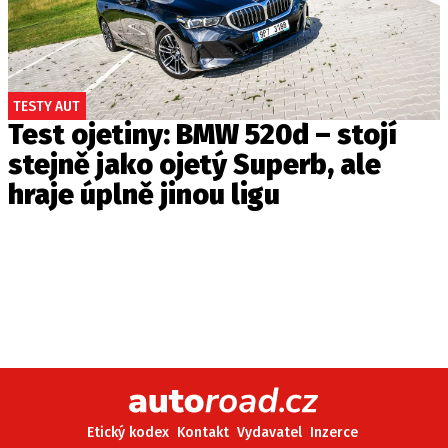
TESTY AUT
Test ojetiny: BMW 520d – stojí
stejně jako ojetý Superb, ale
hraje úplně jinou ligu
Etický kodex
Kontakt
Vydavatel
Inzerce