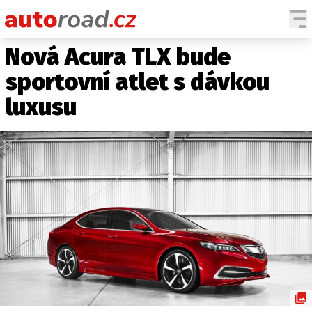
Nová Acura TLX bude
AUTA
sportovní atlet s dávkou
TESTY AUT
luxusu
NOVINKY
EKO
SPY
HISTORIE
ZAJÍMAVOSTI
TECHNIKA
EKONOMIKA
ČESKÝ TRH
TUNING
PROFI