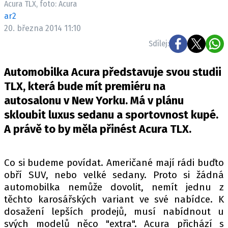
Acura TLX, foto: Acura
ELEKTRO
ar2
20. března 2014 11:10
NOVINKY ZE SVĚTA EV
Sdílej:
TESTY ELEKTROMOBILŮ
TRH S ELEKTROMOBILY
Automobilka Acura představuje svou studii
RALLY
TLX, která bude mít premiéru na
autosalonu v New Yorku. Má v plánu
OSTATNÍ
skloubit luxus sedanu a sportovnost kupé.
TISKOVKY
A právě to by měla přinést Acura TLX.
ROZHOVORY
DAKAR
Co si budeme povídat. Američané mají rádi buďto
Z DOMOVA
obří SUV, nebo velké sedany. Proto si žádná
ZE SVĚTA
automobilka nemůže dovolit, nemít jednu z
těchto karosářských variant ve své nabídce. K
MOTORSPORT
dosažení lepších prodejů, musí nabídnout u
svých modelů něco "extra". Acura přichází s