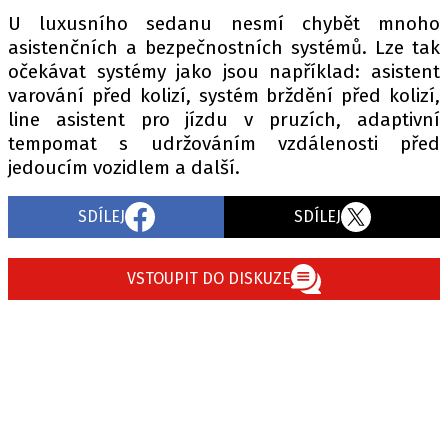
U luxusního sedanu nesmí chybět mnoho
asistenčních a bezpečnostních systémů. Lze tak
očekávat systémy jako jsou například: asistent
Provozovatelem serveru autoroad.cz je
varování před kolizí, systém brždění před kolizí,
INCORP MEDIA GROUP s.r.o., IČ: 118 23 054
line asistent pro jízdu v pruzích, adaptivní
tempomat s udržováním vzdálenosti před
jedoucím vozidlem a další.
SDÍLEJ
SDÍLEJ
VSTOUPIT DO DISKUZE