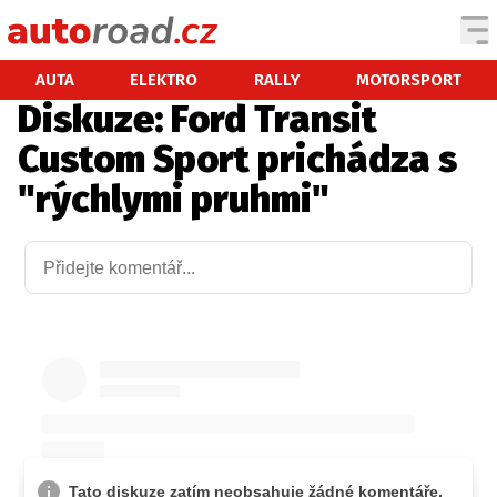
AUTA
AUTA
ELEKTRO
RALLY
MOTORSPORT
Diskuze: Ford Transit
TESTY AUT
Custom Sport prichádza s
NOVINKY
"rýchlymi pruhmi"
EKO
SPY
HISTORIE
ZAJÍMAVOSTI
TECHNIKA
EKONOMIKA
ČESKÝ TRH
TUNING
PROFI