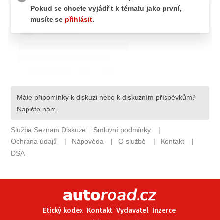
ELEKTRO
NOVINKY ZE SVĚTA EV
TESTY ELEKTROMOBILŮ
TRH S ELEKTROMOBILY
RALLY
OSTATNÍ
TISKOVKY
ROZHOVORY
DAKAR
Z DOMOVA
ZE SVĚTA
MOTORSPORT
Etický kodex
Kontakt
Vydavatel
Inzerce