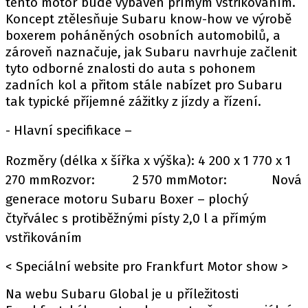
tento motor bude vybaven přímým vstřikováním.
Koncept ztělesňuje Subaru know-how ve výrobě
boxerem poháněných osobních automobilů, a
zároveň naznačuje, jak Subaru navrhuje začlenit
tyto odborné znalosti do auta s pohonem
zadních kol a přitom stále nabízet pro Subaru
tak typické příjemné zážitky z jízdy a řízení.
- Hlavní specifikace –
Rozměry (délka x šířka x výška): 4 200 x 1 770 x 1
270 mmRozvor: 2 570 mmMotor: Nová
generace motoru Subaru Boxer – plochý
čtyřválec s protiběžnými písty 2,0 l a přímým
vstřikováním
< Speciální website pro Frankfurt Motor show >
Na webu Subaru Global je u příležitosti