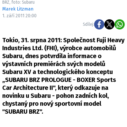
BRZ, foto: Subaru
ELEKTRO
Marek Litzman
1. září 2011 20:00
NOVINKY ZE SVĚTA EV
Sdílej:
TESTY ELEKTROMOBILŮ
TRH S ELEKTROMOBILY
Tokio, 31. srpna 2011: Společnost Fuji Heavy
RALLY
Industries Ltd. (FHI), výrobce automobilů
Subaru, dnes potvrdila informace o
OSTATNÍ
výstavních premiérách svých modelů
TISKOVKY
Subaru XV a technologického konceptu
ROZHOVORY
„SUBARU BRZ PROLOGUE - BOXER Sports
DAKAR
Car Architecture II", který odkazuje na
Z DOMOVA
novinku u Subaru - pohon zadních kol,
ZE SVĚTA
chystaný pro nový sportovní model
"SUBARU BRZ".
MOTORSPORT