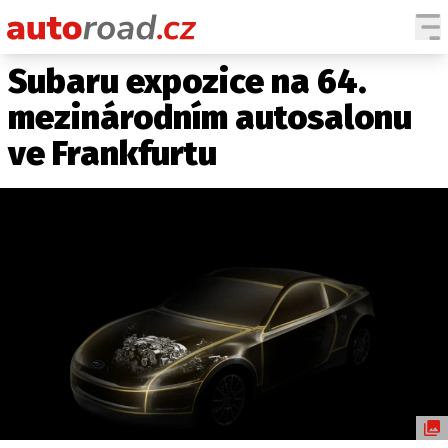
Subaru expozice na 64.
AUTA
mezinárodním autosalonu
TESTY AUT
ve Frankfurtu
NOVINKY
EKO
SPY
HISTORIE
ZAJÍMAVOSTI
TECHNIKA
EKONOMIKA
ČESKÝ TRH
TUNING
PROFI