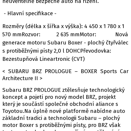
neuvěřitelně bezpečné auto na řízení.
- Hlavní specifikace -
Provozovatelem serveru autoroad.cz je
Rozměry (délka x šířka x výška): 4 450 x 1 780 x 1
INCORP MEDIA GROUP s.r.o., IČ: 118 23 054
570 mmRozvor: 2 635 mmMotor: Nová
generace motoru Subaru Boxer - plochý čtyřválec
s protiběžnými písty 2,0 l DOHCPřevodovka:
Bezestupňová Lineartronic (CVT)
< SUBARU BRZ PROLOGUE – BOXER Sports Car
Architecture II >
Subaru BRZ PROLOGUE ztělesňuje technologický
koncept a pojetí pro nový model BRZ, projekt
který je součástí společné obchodní aliance s
Toyotou.Na úplně nové platformě nabídne auto
základní tradici a technologii Subaru – plochý
motor Boxer s protiběžnými písty, pro BRZ však