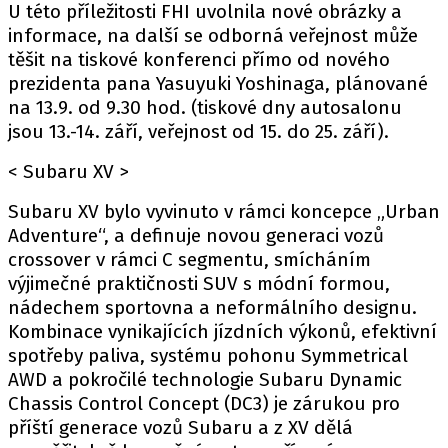
PIT LANE
U této příležitosti FHI uvolnila nové obrázky a
ČEŠI V AKCI
informace, na další se odborná veřejnost může
těšit na tiskové konferenci přímo od nového
FIA CEZ & POHÁRY
prezidenta pana Yasuyuki Yoshinaga, plánované
MEZINÁRODNÍ SCÉNA
na 13.9. od 9.30 hod. (tiskové dny autosalonu
jsou 13.-14. září, veřejnost od 15. do 25. září).
SLEDUJTE NÁS NA
|
< Subaru XV >
Subaru XV bylo vyvinuto v rámci koncepce „Urban
Máte příběh, fotku nebo video?
Adventure“, a definuje novou generaci vozů
Pošlete e-mail na autoroad.cz
crossover v rámci C segmentu, smícháním
výjimečné praktičnosti SUV s módní formou,
nádechem sportovna a neformálního designu.
ETICKÝ KODEX
Kombinace vynikajících jízdních výkonů, efektivní
KONTAKT
spotřeby paliva, systému pohonu Symmetrical
VYDAVATEL
AWD a pokročilé technologie Subaru Dynamic
Chassis Control Concept (DC3) je zárukou pro
INZERCE
příští generace vozů Subaru a z XV dělá
OSOBNÍ ÚDAJE / COOKIES