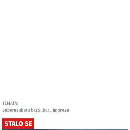
TÉMATA:
Subaru
subaru brz
Subaru Impreza
STALO SE