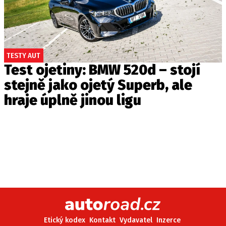
TESTY AUT
Test ojetiny: BMW 520d – stojí
stejně jako ojetý Superb, ale
hraje úplně jinou ligu
Etický kodex
Kontakt
Vydavatel
Inzerce