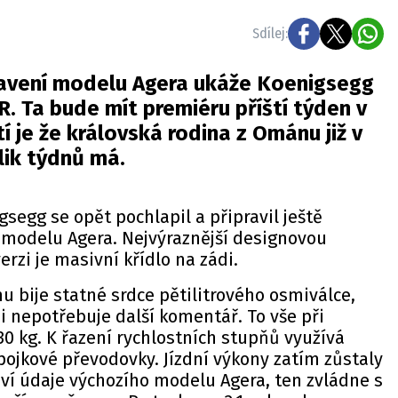
Sdílej:
avení modelu Agera ukáže Koenigsegg
 R. Ta bude mít premiéru příští týden v
í je že královská rodina z Ománu již v
lik týdnů má.
segg se opět pochlapil a připravil ještě
 modelu Agera. Nejvýraznější designovou
rzi je masivní křídlo na zádi.
 bije statné srdce pětilitrového osmiválce,
si nepotřebuje další komentář. To vše při
0 kg. K řazení rychlostních stupňů využívá
jkové převodovky. Jízdní výkony zatím zůstaly
oví údaje výchozího modelu Agera, ten zvládne s