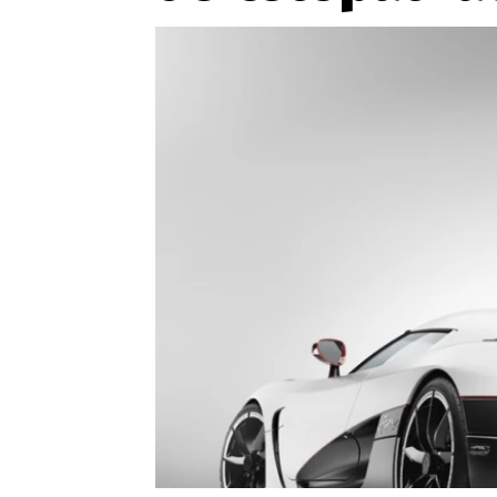
Etický kodex
Kontakt
V
Provozovatelem serveru 