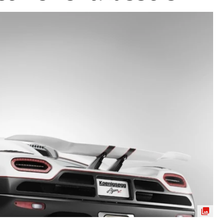
ydavatel
Inzerce
Osobní údaje / Cookies
autoroad.cz je INCORP MEDIA GROUP s.r.o., IČ: 118 23 054