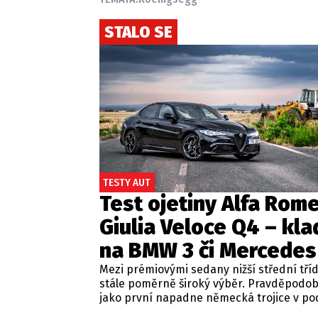
STALO SE
TESTY AUT
Test ojetiny Alfa Rom
Giulia Veloce Q4 – kla
na BMW 3 či Mercedes
Mezi prémiovými sedany nižší střední tří
stále poměrně široký výběr. Pravděpodo
jako první napadne německá trojice v p
BMW řady 3, Mercedes-Benz třídy C a Audi