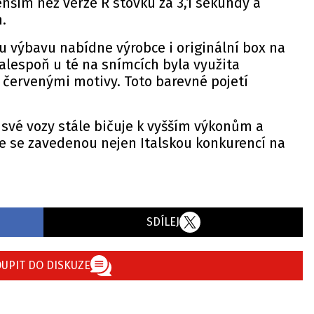
nším než verze R stovku za 3,1 sekundy a
.
ou výbavu nabídne výrobce i originální box na
R, alespoň u té na snímcích byla využita
 červenými motivy. Toto barevné pojetí
 své vozy stále bičuje k vyšším výkonům a
je se zavedenou nejen Italskou konkurencí na
SDÍLEJ
UPIT DO DISKUZE