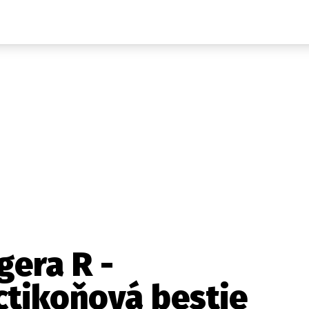
Auta
Elektro
Rally
Motorsport
Testy aut
Novinky ze světa EV
Ostatní
Pit Lane
Novinky
Testy elektromobilů
Tiskovky
Češi v akci
Eko
Trh s elektromobily
Rozhovory
FIA CEZ & Poháry
Spy
Dakar
Mezinárodní scéna
Historie
Z domova
Zajímavosti
Ze světa
Technika
Ekonomika
era R -
Český trh
ctikoňová bestie
Tuning
Profi