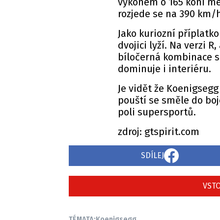
výkonem o 165 koní me
rozjede se na 390 km/h
Jako kuriozní příplatk
dvojici lyží. Na verzi 
bíločerná kombinace s
dominuje i interiéru.
Je vidět že Koenigsegg
pouští se směle do bo
poli supersportů.
zdroj: gtspirit.com
SDÍLEJ
VSTO
TÉMATA:
Koenigsegg