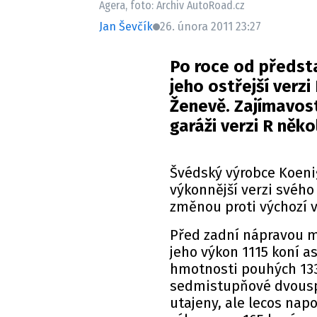
Agera, foto: Archiv AutoRoad.cz
Jan Ševčík
26. února 2011 23:27
Po roce od předst
jeho ostřejší verzi
Ženevě. Zajímavost
garáži verzi R něko
Švédský výrobce Koenig
výkonnější verzi svého
změnou proti výchozí ve
Před zadní nápravou mu
jeho výkon 1115 koní a
hmotnosti pouhých 133
sedmistupňové dvouspo
utajeny, ale lecos nap