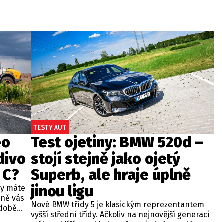
TESTY AUT
eo
Test ojetiny: BMW 520d –
divo
stojí stejně jako ojetý
 C?
Superb, ale hraje úplně
jinou ligu
dy máte
bně vás
Nové BMW třídy 5 je klasickým reprezentantem
odobě
vyšší střední třídy. Ačkoliv na nejnovější generaci
 A4.