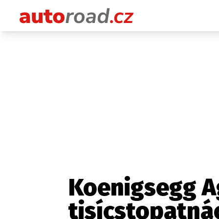
Koenigsegg Ag
tisícstopatná