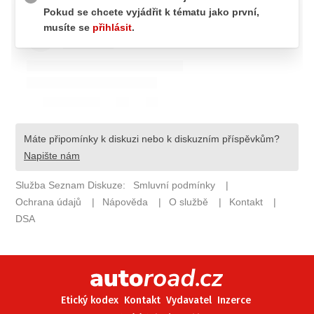
ELEKTRO
NOVINKY ZE SVĚTA EV
TESTY ELEKTROMOBILŮ
TRH S ELEKTROMOBILY
RALLY
OSTATNÍ
TISKOVKY
ROZHOVORY
DAKAR
Z DOMOVA
ZE SVĚTA
MOTORSPORT
Etický kodex
Kontakt
Vydavatel
Inzerce