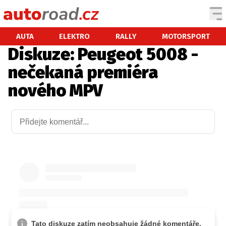
AUTA
AUTA
ELEKTRO
RALLY
MOTORSPORT
Diskuze: Peugeot 5008 -
TESTY AUT
nečekaná premiéra
NOVINKY
nového MPV
EKO
SPY
HISTORIE
ZAJÍMAVOSTI
TECHNIKA
EKONOMIKA
ČESKÝ TRH
TUNING
PROFI