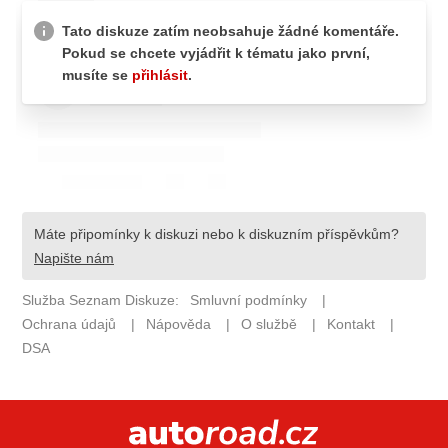
ELEKTRO
NOVINKY ZE SVĚTA EV
TESTY ELEKTROMOBILŮ
TRH S ELEKTROMOBILY
RALLY
OSTATNÍ
TISKOVKY
ROZHOVORY
DAKAR
Z DOMOVA
ZE SVĚTA
MOTORSPORT