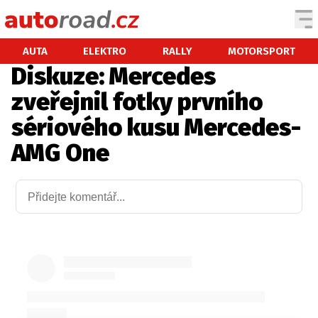
AUTA
AUTA
ELEKTRO
RALLY
MOTORSPORT
Diskuze: Mercedes
TESTY AUT
zveřejnil fotky prvního
NOVINKY
sériového kusu Mercedes-
EKO
AMG One
SPY
HISTORIE
ZAJÍMAVOSTI
TECHNIKA
EKONOMIKA
ČESKÝ TRH
TUNING
PROFI