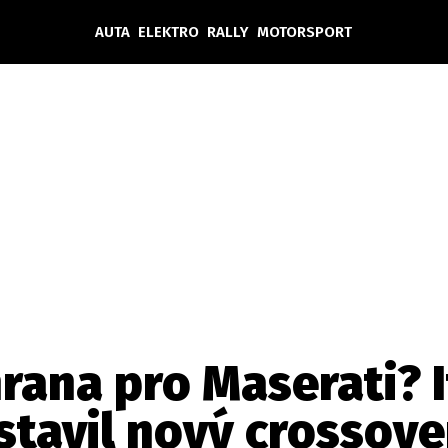
AUTA
ELEKTRO
RALLY
MOTORSPORT
Auta
Elektro
Rally
Motorsport
Testy aut
Novinky ze světa EV
Ostatní
Pit Lane
Novinky
Testy elektromobilů
Tiskovky
Češi v akci
Eko
Trh s elektromobily
Rozhovory
FIA CEZ & Poháry
Spy
Dakar
Mezinárodní scéna
Historie
Z domova
Zajímavosti
Ze světa
Technika
Ekonomika
rana pro Maserati? 
Český trh
tavil nový crossove
Tuning
Profi