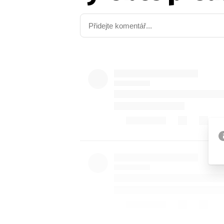
Etický kodex
Kontakt
V
Provozovatelem serveru 