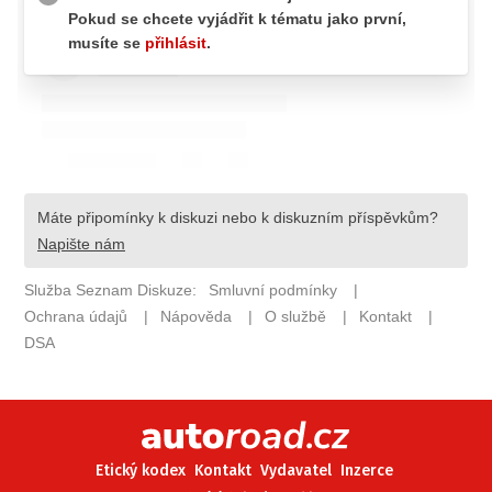
ELEKTRO
NOVINKY ZE SVĚTA EV
TESTY ELEKTROMOBILŮ
TRH S ELEKTROMOBILY
RALLY
OSTATNÍ
TISKOVKY
ROZHOVORY
DAKAR
Z DOMOVA
ZE SVĚTA
MOTORSPORT
Etický kodex
Kontakt
Vydavatel
Inzerce