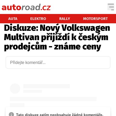
AUTA
AUTA
ELEKTRO
RALLY
MOTORSPORT
Diskuze: Nový Volkswagen
TESTY AUT
Multivan přijíždí k českým
NOVINKY
prodejcům - známe ceny
EKO
SPY
HISTORIE
ZAJÍMAVOSTI
TECHNIKA
EKONOMIKA
ČESKÝ TRH
TUNING
PROFI